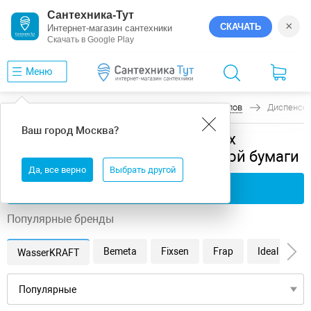
Сантехника-Тут
×
СКАЧАТЬ
Интернет-магазин сантехники
Скачать в Google Play
Меню
Главная
Аксессуары для общественных санузлов
Диспенсер
Ваш город
Москва
?
Аксессуары для общественных
санузлов диспенсеры туалетной бумаги
Да, все верно
Выбрать другой
Применить фильтры
Популярные бренды
Bemeta
Fixsen
Frap
Ideal Stand
WasserKRAFT