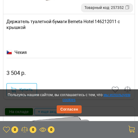
Товарный код: 257352
Держатель туалетной бумаги Bemeta Hotel 146212011 с
крышкой
Чехия
3 504 р.
Купить
Пользуясь нашим сайтом, вы соглашаетесь с тем, что
мы используем
cookies
Согласен
На складе
+ еще акции
0
0
0