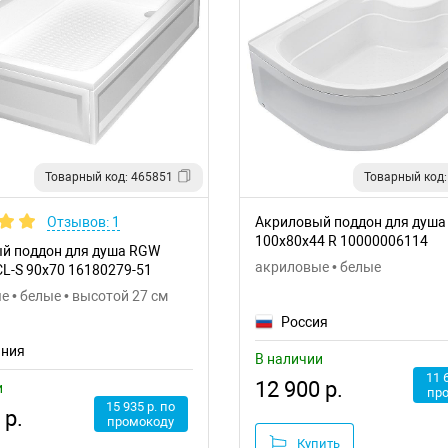
Товарный код: 465851
Товарный код:
Отзывов: 1
Акриловый поддон для душа
100x80x44 R 10000006114
й поддон для душа RGW
акриловые • белые
/CL-S 90x70 16180279-51
 • белые • высотой 27 см
Россия
ания
В наличии
11 
12 900 р.
и
пр
15 935 р. по
 р.
промокоду
Купить