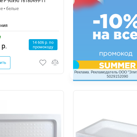
tyle P 90x90 16180499-11
е • белые
ания
и
14 606 р. по
 р.
промокоду
ить
Реклама. Рекламодатель ООО "Элит
5029152090