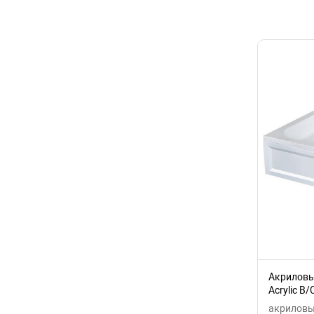
Акриловы
Acrylic B
акриловые