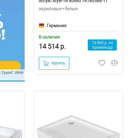
Acrylic Style-TR 80x80 16180588-11
акриловые • белые
Германия
В наличии
13 063 р. по
14 514 р.
промокоду
Купить
 Групп". ИНН