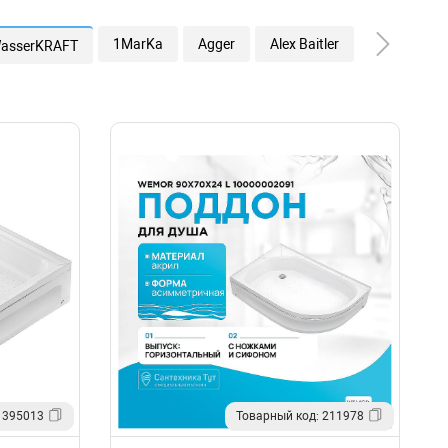
1MarKa
Agger
Alex Baitler
Aquanet
asserKRAFT
 395013
Товарный код: 211978