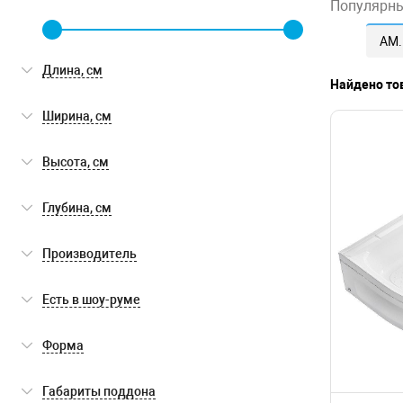
Популярн
AM
Длина, см
Найдено то
Ширина, см
Высота, см
Глубина, см
Производитель
AM.PM
(15)
Есть в шоу-руме
BelBagno
(17)
Есть в шоу-руме
(11)
Форма
Cezares
(29)
четверть круга
(125)
Габариты поддона
Jacob Delafon
(21)