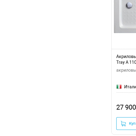
Акриловы
Tray A 11
акриловые
Итал
27 900
Куп