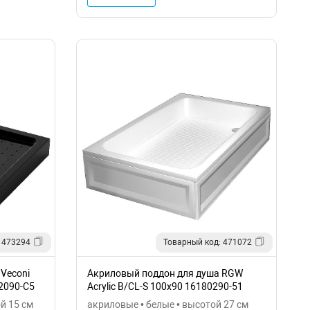
 473294
Товарный код: 471072
Veconi
Акриловый поддон для душа RGW
2090-C5
Acrylic B/CL-S 100x90 16180290-51
й 15 см
акриловые • белые • высотой 27 см