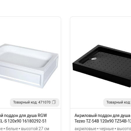
Товарный код: 471070
Товарный код:
й поддон для душа RGW
Акриловый поддон для душа 
/CL-S 120x90 16180292-51
Tezeo TZ-54B 120x90 TZ54B-1
 • белые • высотой 27 см
акриловые • черные • высото