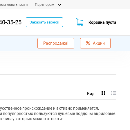
мма лояльности
Партнерам
40-35-25
Корзина пуста
Заказать звонок
Распродажа!
Акции
Вид
кусственное происхождение и активно применяется,
ой популярностью пользуются душевые поддоны акриловые.
 к числу которых можно отнести: