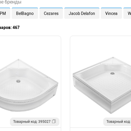
ые бренды
.PM
BelBagno
Cezares
Jacob Delafon
Vincea
W
варов: 467
Товарный код: 395027
Товарный код: