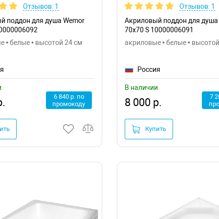
Отзывов: 1
Отзывов: 1
й поддон для душа Wemor
Акриловый поддон для душа
10000006092
70х70 S 10000006091
 • белые • высотой 24 см
акриловые • белые • высотой
ия
Россия
и
В наличии
6 840 р. по
7 2
р.
8 000 р.
промокоду
пр
ить
Купить