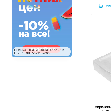
RGW
(39)
Куп
Riho
(59)
Santek
(1)
STWORKI
(4)
Veconi
(20)
Wemor
(10)
Реклама. Рекламодатель ООО "Элит
Групп". ИНН 5029152090
Villeroy&Boch
Акриловы