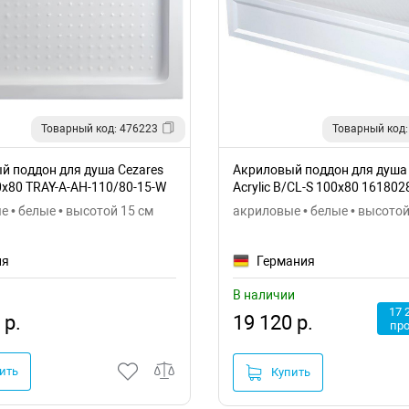
Товарный код: 476223
Товарный код:
й поддон для душа Cezares
Акриловый поддон для душ
0x80 TRAY-A-AH-110/80-15-W
Acrylic B/CL-S 100x80 161802
 • белые • высотой 15 см
акриловые • белые • высотой
ия
Германия
В наличии
17 
 р.
19 120 р.
пр
ить
Купить