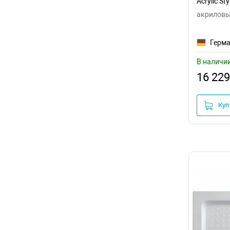
Acrylic S
акриловы
Герм
В наличи
16 229
Куп