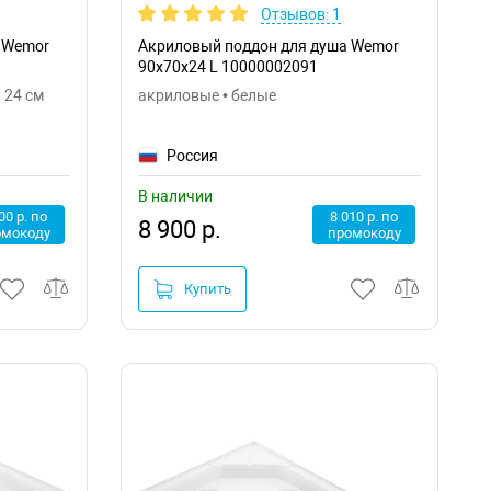
Отзывов: 1
 Wemor
Акриловый поддон для душа Wemor
90x70x24 L 10000002091
 24 см
акриловые • белые
Россия
В наличии
00 р. по
8 010 р. по
8 900 р.
омокоду
промокоду
Купить