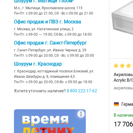
Шоурум г. Мытищи 1500м²
Польша
М.о., г. Мытищи, Ярославское шоссе, 115
Excellent
(1)
Пн-Пт: с 09:00 до 21:00, Сб - Вс с 09:00 до 21:00
Офис продаж и ПВЗ г. Москва
Gemy
(21)
г. Москва, ул. Нагатинская улица, 2
Grossman
(1)
Пн-Пт: с 09:00 — 19:00, Сб-Вс: с 09:00 до 18:00
Офис продаж г. Санкт-Петербург
Iddis
(1)
г. Санкт-Петербург, ул. Ивана Черных д. 29
Пн-Пт: с 09:00 до 20:00, Сб - Вс: с 09:00 до 20:00
Ideal Standard
(27)
Шоурум г. Краснодар
Koller Pool
(8)
г. Краснодар, коттеджный посёлок Близкий, ул.
Акриловы
Ивана Шкабуры д. 8, помещение 4,5
Kolpa San
(4)
Acrylic B
Пн-Пт: с 09:00 до 20:00, Сб-Вс: с 09:00 до 18:00
акриловые
Melodia della vita
(29)
Хотите уточнить наличие?
8 800 222-17-62
Niagara
(10)
Герм
Orange
(2)
В наличи
17 706
Ravak
(25)