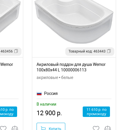
 463456
Товарный код: 463443
 Wemor
Акриловый поддон для душа Wemor
100x80x44 L 10000006113
акриловые • белые
Россия
В наличии
610 р. по
11 610 р. по
12 900 р.
омокоду
промокоду
Купить