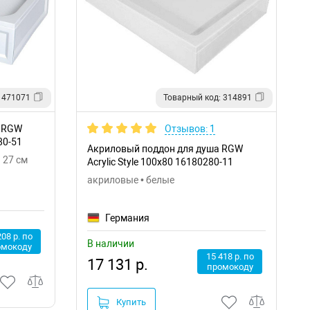
 471071
Товарный код: 314891
а RGW
Отзывов: 1
80-51
Акриловый поддон для душа RGW
 27 см
Acrylic Style 100x80 16180280-11
акриловые • белые
Германия
208 р. по
В наличии
омокоду
15 418 р. по
17 131 р.
промокоду
Купить