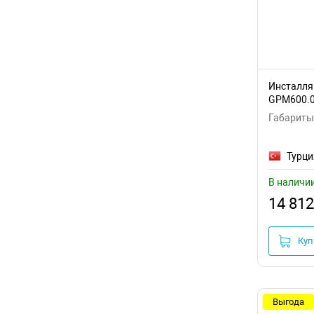
Инсталляц
GPM600.
Габариты:
Турци
В наличи
14 812
Куп
Выгода