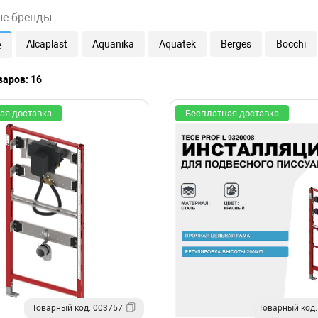
ые бренды
Alcaplast
Aquanika
Aquatek
Berges
Bocchi
e
варов: 16
ая доставка
Бесплатная доставка
Товарный код: 003757
Товарный код: