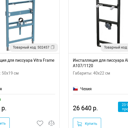
Товарный код: 502457
Товарный код:
ия для писсуара Vitra Frame
Инсталляция для писсуара Al
A107/1120
 50x19 см
Габариты: 40x22 см
я
Чехия
и
23 
 р.
26 640 р.
пр
ить
Купить