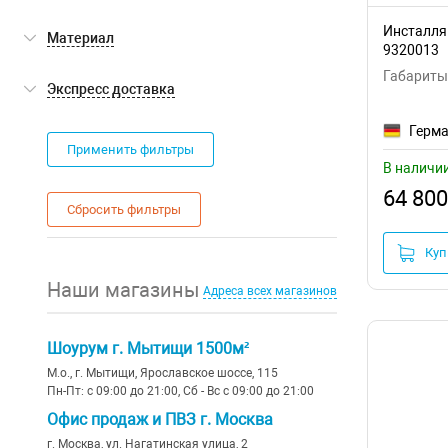
смывной бачок
Bocchi
(1)
сзади
(1)
Германия
(5)
Инсталляц
Материал
9320013
Creavit
(2)
снизу
Турция
(2)
Габариты:
пластик
(1)
Экспресс доставка
Geberit
(2)
сверху
Швейцария
(2)
нержавеющая сталь
(3)
Grohe
(1)
Экспресс доставка
(0)
Герм
Сербия
Применить фильтры
металл
(13)
Ideal Standard
(1)
В наличи
Италия
алюминий
64 800
Vitra
(1)
Сбросить фильтры
Испания
Sanit
Куп
Польша
Наши магазины
Адреса всех магазинов
Португалия
Япония
Шоурум г. Мытищи 1500м²
М.о., г. Мытищи, Ярославское шоссе, 115
Пн-Пт: с 09:00 до 21:00, Сб - Вс с 09:00 до 21:00
Офис продаж и ПВЗ г. Москва
г. Москва, ул. Нагатинская улица, 2