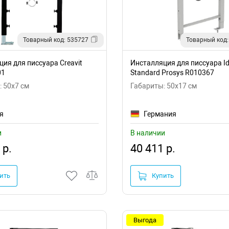
Товарный код: 535727
Товарный код:
ия для писсуара Creavit
Инсталляция для писсуара Id
01
Standard Prosys R010367
 50x7 см
Габариты: 50x17 см
я
Германия
и
В наличии
 р.
40 411 р.
ить
Купить
Выгода