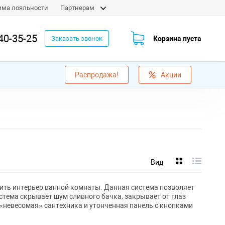
мма лояльности
Партнерам
40-35-25
Корзина пуста
Заказать звонок
Распродажа!
Акции
Вид
зить интерьер ванной комнаты. Данная система позволяет
стема скрывает шум сливного бачка, закрывает от глаз
«невесомая» сантехника и утонченная панель с кнопками