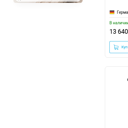
Герм
В наличи
13 640
Куп