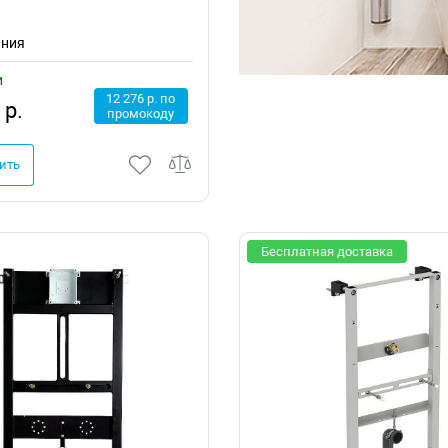
ания
и
12 276 р. по
 р.
промокоду
ить
Бесплатная доставка