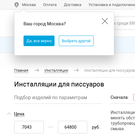
Москва
Оплата
Доставка
Установка и подключен
Ваш город
Москва
?
Да, все верно
Выбрать другой
Все товары
Бренды
Главная
Инсталляции
Инсталляции для писсуаров
Инсталляции для писсуаров
Подбор изделий по параметрам
Сначала:
Инсталляция
Цена
менять обст
трубопровод
руб.
смыва.