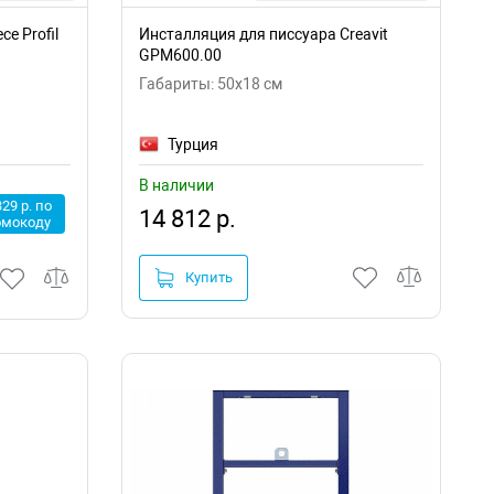
e Profil
Инсталляция для писсуара Creavit
GPM600.00
Габариты: 50x18 см
Турция
В наличии
329 р. по
14 812 р.
омокоду
Купить