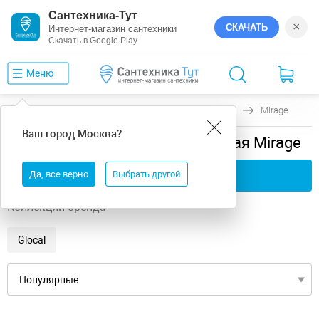
Сантехника-Тут
×
СКАЧАТЬ
Интернет-магазин сантехники
Скачать в Google Play
Меню
Главная
Керамогранит
Лаппатированная
Mirage
Ваш город
Москва
?
Керамогранит лаппатированная Mirage
Да, все верно
Применить фильтры
Выбрать другой
Коллекции бренда
Glocal