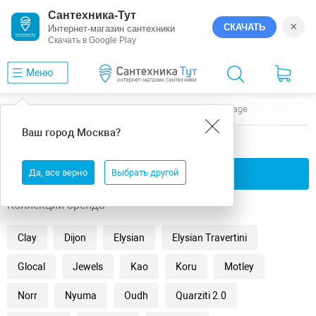
Сантехника-Тут
×
СКАЧАТЬ
Интернет-магазин сантехники
Скачать в Google Play
Меню
Главная
Керамогранит
Матовая
Mirage
Ваш город
Москва
?
Керамогранит матовая Mirage
Да, все верно
Применить фильтры
Выбрать другой
Коллекции бренда
Clay
Dijon
Elysian
Elysian Travertini
Glocal
Jewels
Kao
Koru
Motley
Norr
Nyuma
Oudh
Quarziti 2.0