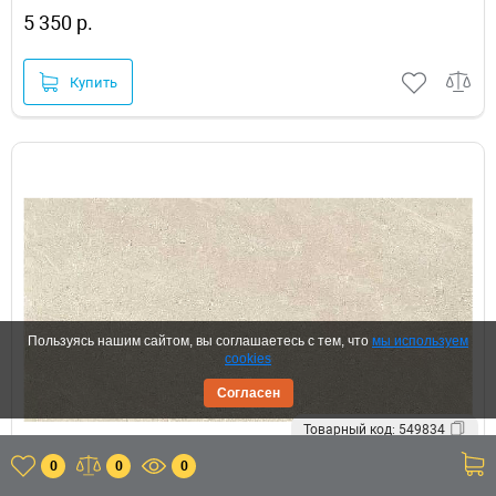
5 350 р.
Купить
Пользуясь нашим сайтом, вы соглашаетесь с тем, что
мы используем
cookies
Согласен
Товарный код: 549834
0
0
0
Керамогранит Mirage Motley NAT SQ MT02