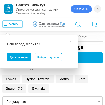
Сантехника-Тут
×
СКАЧАТЬ
Интернет-магазин сантехники
Скачать в Google Play
Меню
Главная
Керамогранит
Под камень
Mirage
Ваш город
Москва
?
Керамогранит под камень Mirage
Да, все верно
Применить фильтры
Выбрать другой
Коллекции бренда
Elysian
Elysian Travertini
Motley
Norr
Quarziti 2.0
Silverlake