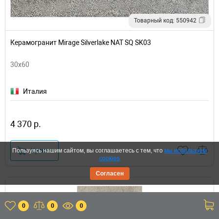
Товарный код: 550942
Керамогранит Mirage Silverlake NAT SQ SK03
30x60
Италия
4 370 р.
Купить
Пользуясь нашим сайтом, вы соглашаетесь с тем, что
мы используем
cookies
Согласен
0
0
0