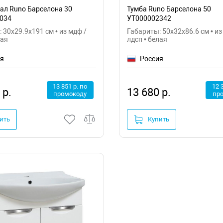
ал Runo Барселона 30
Тумба Runo Барселона 50
034
УТ000002342
 30x29.9x191 см • из мдф /
Габариты: 50x32x86.6 см • из
лая
лдсп • белая
ия
Россия
13 851 р. по
12 
 р.
13 680 р.
промокоду
пр
ить
Купить