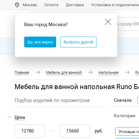
Москва
Оплата
Доставка
Установка и подключен
Ваш город
Москва
?
Да, все верно
Выбрать другой
Все товары
Бренды
Главная
Мебель для ванной
Напольная
R
Мебель для ванной напольная Runo 
Подбор изделий по параметрам
Сначала:
Категории
Цена
руб.
Угловые 