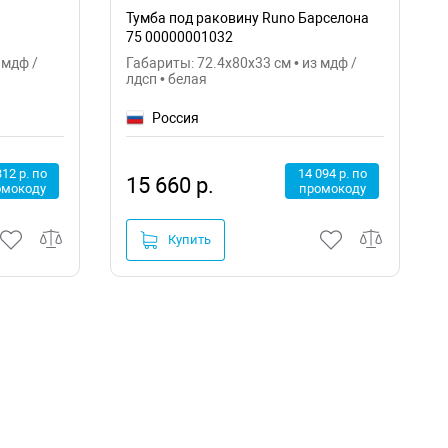
Тумба под раковину Runo Барселона
75 00000001032
 мдф /
Габариты: 72.4x80x33 см • из мдф /
лдсп • белая
Россия
312 р. по
14 094 р. по
15 660 р.
омокоду
промокоду
Купить