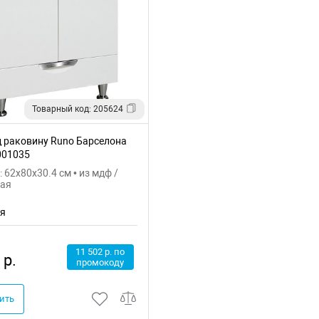
Товарный код: 205624
д раковину Runo Барселона
001035
 62x80x30.4 см • из мдф /
лая
ия
11 502 р. по
 р.
промокоду
ить