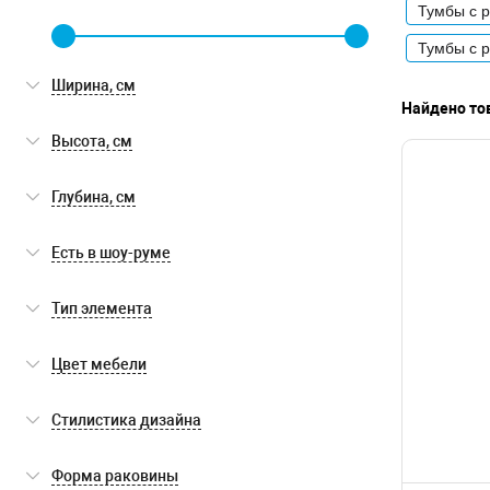
Тумбы с 
Тумбы с 
Ширина, см
Найдено тов
Высота, см
Глубина, см
Есть в шоу-руме
Есть в шоу-руме
(0)
Тип элемента
тумба с раковиной
(2)
Цвет мебели
пенал
(1)
белый
(4)
Стилистика дизайна
тумба без раковины
(1)
современная
(4)
Форма раковины
зеркало