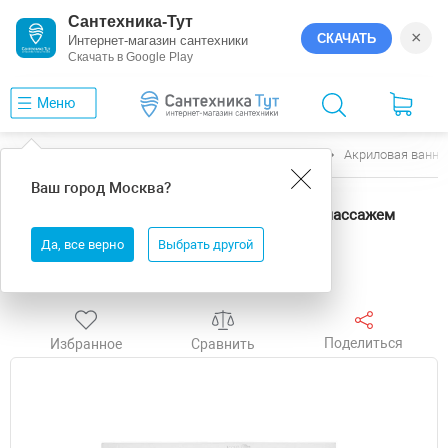
Сантехника-Тут
×
СКАЧАТЬ
Интернет-магазин сантехники
Скачать в Google Play
Меню
Главная
Ванны
Excellent
Aquaria
Акриловая ванна
Ваш город
Москва
?
Акриловая ванна Excellent Aquaria 170x75
WAEX.AQU17.ULTRA.WH цвет Белый с гидромассажем
форсунки Белые
Да, все верно
Выбрать другой
Акция
Бесплатная доставка
Выгода
Поделиться
Избранное
Сравнить