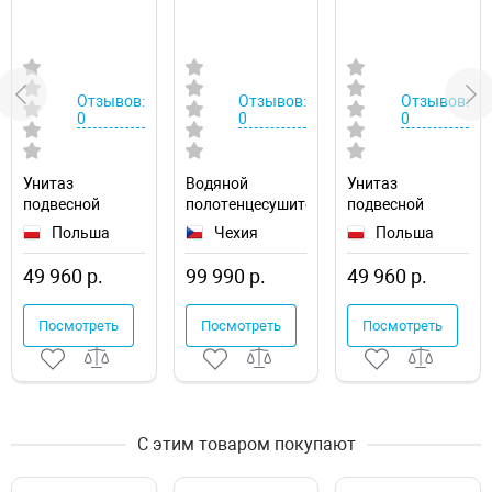
Отзывов:
Отзывов:
Отзывов:
0
0
0
Унитаз
Водяной
Унитаз
подвесной
полотенцесушитель
подвесной
Excellent Ness
Ravak Elegance
Excellent Doto
Польша
Чехия
Польша
CENL.3509.500.WH
50х120
Pure Rim 48
X04000083677
CEEX.1404.485.WH
49 960 р.
99 990 р.
49 960 р.
Посмотреть
Посмотреть
Посмотреть
С этим товаром покупают