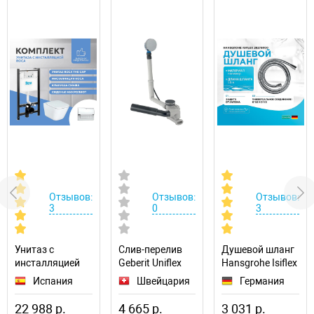
Отзывов:
Отзывов:
Отзывов:
3
0
3
Унитаз с
Слив-перелив
Душевой шланг
инсталляцией
Geberit Uniflex
Hansgrohe Isiflex
Roca The Gap
150.520.21.6
28276000
Испания
Швейцария
Германия
893104100
полуавтомат
22 988 р.
4 665 р.
3 031 р.