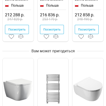
Oceana 170x75
Oceana Slim
Pryzmat 170x75
Польша
Польша
Польша
WAEX.OCE17.NANO.CR
170x75
WAEX.PRY17.NANO.
WAEX.OCE17S.NANO.CR
212 288 р.
216 836 р.
212 858 р.
247 820 р.
253 170 р.
248 490 р.
Посмотреть
Посмотреть
Посмотреть
Вам может пригодиться