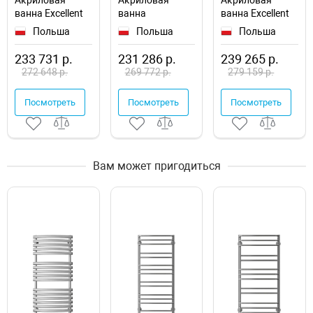
Акриловая
Акриловая
Акриловая
ванна Excellent
ванна
ванна Excellent
Pryzmat Slim
Whitecross Wave
Aquaria Lux
Польша
Польша
Польша
180x80
Slim 180x80
180x80
WAEX.PRY18S.ULTRA.GL
0111.180080.100.ULTRANANO.GL
WAEX.AQU18.NANO
233 731 р.
231 286 р.
239 265 р.
272 648 р.
269 772 р.
279 159 р.
Посмотреть
Посмотреть
Посмотреть
Вам может пригодиться