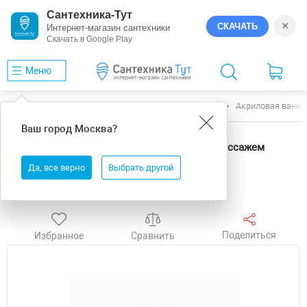
Сантехника-Тут
×
СКАЧАТЬ
Интернет-магазин сантехники
Скачать в Google Play
Меню
Главная
Ванны
Excellent
Lumina
Акриловая ванна
Ваш город
Москва
?
Акриловая ванна Excellent Lumina 190x95
WAEX.LUM19.SOFT.WH цвет Белый с гидромассажем
форсунки Белые
Да, все верно
Выбрать другой
Акция
Бесплатная доставка
Выгода
Поделиться
Избранное
Сравнить