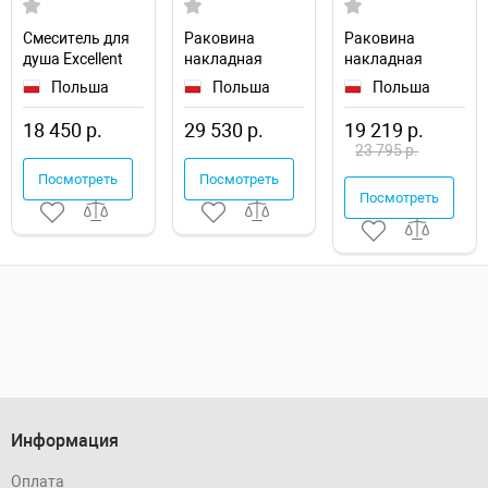
Смеситель для
Раковина
Раковина
душа Excellent
накладная
накладная
Apomea
Excellent x50
Excellent Cori 38
Польша
Польша
Польша
ARAX.6008CR
CEEX.4901.500.WH
CEAC.2201.WH
18 450 р.
29 530 р.
19 219 р.
23 795 р.
Посмотреть
Посмотреть
Посмотреть
Информация
Оплата