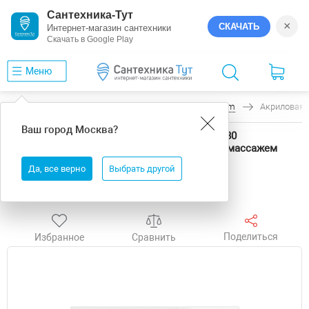
Сантехника-Тут
×
СКАЧАТЬ
Интернет-магазин сантехники
Скачать в Google Play
Меню
Главная
Ванны
Excellent
Pryzmat Slim
Акриловая 
Ваш город
Москва
?
Акриловая ванна Excellent Pryzmat Slim 180x80
WAEX.PRY18S.RELAX.WH цвет Белый с гидромассажем
форсунки Белые
Да, все верно
Выбрать другой
Акция
Бесплатная доставка
Выгода
Поделиться
Избранное
Сравнить