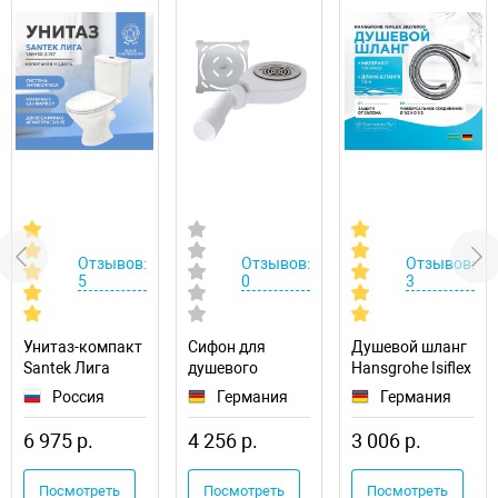
Отзывов:
Отзывов:
Отзывов:
5
0
3
Унитаз-компакт
Сифон для
Душевой шланг
Santek Лига
душевого
Hansgrohe Isiflex
1.WH30.2.197
поддона RGW S-
28276000
Россия
Германия
Германия
016 50241600-
01
6 975 р.
4 256 р.
3 006 р.
Посмотреть
Посмотреть
Посмотреть