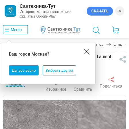
Сантехника-Тут
×
СКАЧАТЬ
Интернет-магазин сантехники
Скачать в Google Play
Меню
Главная
Керамическая плитка
Alma Ceramica
Lims
Ваш город
Москва
?
Керамическая плитка Alma Ceramica Лоран / Laurent
TWU12LRT70R Матовая 24,6х74 см
Да, все верно
Выбрать другой
Отзывов: 1
Поделиться
Избранное
Сравнить