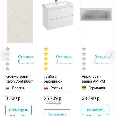
Отзывов:
Отзывов:
Отзывов:
0
1
0
Керамогранит
Тумба с
Акриловая
Italon Continuum
раковиной
ванна AM.PM
Полар
Aquaton Сканди
Func 170х70
Россия
Россия
Германия
610010002677
90
W84A-170-070W-
1A2519K0SD010
A
3 500 р.
25 709 р.
38 590 р.
подвесная
26 780 р.
Посмотреть
Посмотреть
Посмотреть