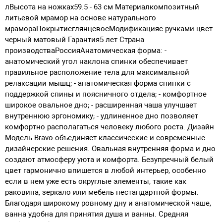
лВысота на ножках59.5 - 63 см Материалкомпозитный
литьевой мрамор на основе натурального
мрамораПокрытиеглянцевоеМодификацияс ручками цвет
черный матовый Гарантия5 лет Страна
производстваРоссия
Анатомическая форма:
-
анатомический угол наклона спинки обеспечивает
правильное расположение тела для максимальной
релаксации мышц; - анатомическая форма спинки с
поддержкой спины и поясничного отдела; - комфортное
широкое овальное дно; - расширенная чаша улучшает
внутреннюю эргономику; - удлиненное дно позволяет
комфортно располагаться человеку любого роста.
Дизайн
Модель Bravo объединяет классические и современные
дизайнерские решения. Овальная внутренняя форма и дно
создают атмосферу уюта и комфорта. Безупречный белый
цвет гармонично впишется в любой интерьер, особенно
если в нем уже есть округлые элементы, такие как
раковина, зеркало или мебель нестандартной формы.
Благодаря широкому ровному дну и анатомической чаше,
ванна удобна для принятия душа и ванны. Средняя