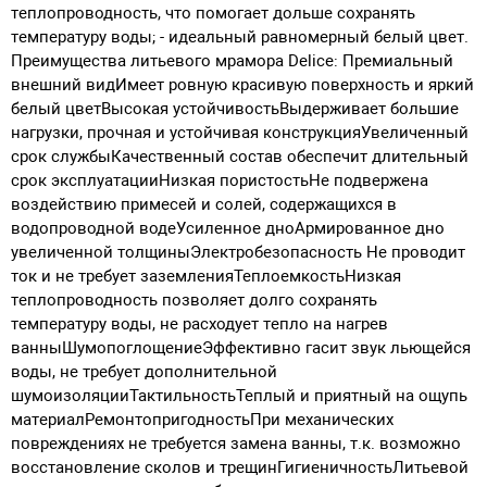
теплопроводность, что помогает дольше сохранять
температуру воды; - идеальный равномерный белый цвет.
Преимущества литьевого мрамора Delice:
Премиальный
внешний видИмеет ровную красивую поверхность и яркий
белый цветВысокая устойчивостьВыдерживает большие
нагрузки, прочная и устойчивая конструкцияУвеличенный
срок службыКачественный состав обеспечит длительный
срок эксплуатацииНизкая пористостьНе подвержена
воздействию примесей и солей, содержащихся в
водопроводной водеУсиленное дноАрмированное дно
увеличенной толщиныЭлектробезопасность Не проводит
ток и не требует заземленияТеплоемкостьНизкая
теплопроводность позволяет долго сохранять
температуру воды, не расходует тепло на нагрев
ванныШумопоглощениеЭффективно гасит звук льющейся
воды, не требует дополнительной
шумоизоляцииТактильностьТеплый и приятный на ощупь
материалРемонтопригодностьПри механических
повреждениях не требуется замена ванны, т.к. возможно
восстановление сколов и трещинГигиеничностьЛитьевой