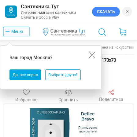
Сантехника-Тут
×
СКАЧАТЬ
Интернет-магазин сантехники
Скачать в Google Play
Меню
Главная
Ванны
Delice
Bravo
Ванна из искусственн
Ваш город
Москва
?
Ванна из искусственного камня Delice Bravo 170х70
DLR330034RB-G цвет Белый
Да, все верно
Выбрать другой
Бесплатная доставка
Поделиться
Избранное
Сравнить