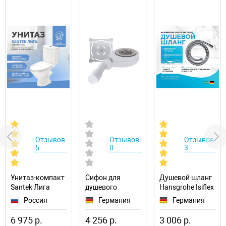
Отзывов:
Отзывов:
Отзывов:
5
0
3
Унитаз-компакт
Сифон для
Душевой шланг
Santek Лига
душевого
Hansgrohe Isiflex
1.WH30.2.197
поддона RGW S-
28276000
Россия
Германия
Германия
016 50241600-
01
6 975 р.
4 256 р.
3 006 р.