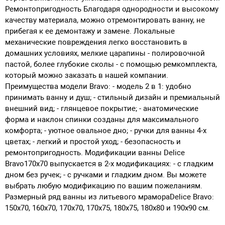
Ремонтопригодность
Благодаря однородности и высокому
качеству материала, можно отремонтировать ванну, не
прибегая к ее демонтажу и замене. Локальные
механические повреждения легко восстановить в
домашних условиях, мелкие царапины - полировочной
пастой, более глубокие сколы - с помощью ремкомплекта,
который можно заказать в нашей компании.
Преимущества модели Bravo:
- модель 2 в 1: удобно
принимать ванну и душ; - стильный дизайн и премиальный
внешний вид; - глянцевое покрытие; - анатомические
форма и наклон спинки созданы для максимального
комфорта; - уютное овальное дно; - ручки для ванны 4-х
цветах; - легкий и простой уход; - безопасность и
ремонтопригодность.
Модификации ванны
Delice
Bravo
170х70 выпускается в 2-х модификациях: - с гладким
дном без ручек; - с ручками и гладким дном. Вы можете
выбрать любую модификацию по вашим пожеланиям.
Размерный ряд ванны из литьевого мрамора
Delice Bravo
:
150х70, 160х70, 170х70, 170х75, 180х75, 180х80 и 190х90 см.