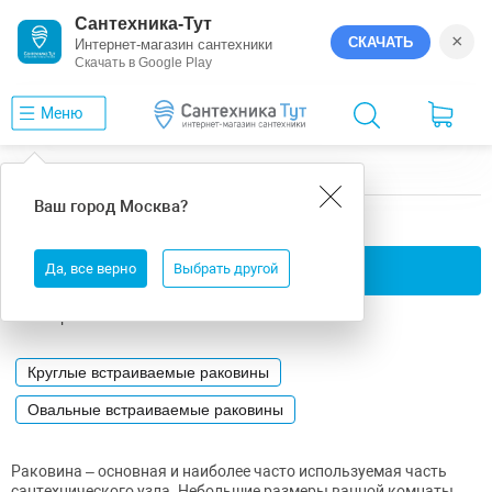
Сантехника-Тут
×
СКАЧАТЬ
Интернет-магазин сантехники
Скачать в Google Play
Меню
Главная
Раковины
Встраиваемые
Ваш город
Москва
?
Встраиваемые раковины
Да, все верно
Применить фильтры
Выбрать другой
Категории
Круглые встраиваемые раковины
Овальные встраиваемые раковины
Раковина – основная и наиболее часто используемая часть
сантехнического узла. Небольшие размеры ванной комнаты