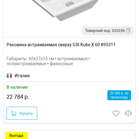
Товарный код: 335236
Раковина встраиваемая сверху GSI Kube X 60 895311
Габариты: 60x37x16 см • встраиваемые •
полувстраиваемые • фаянсовые
Италия
В наличии
20 506 р. по
22 784 р.
промокоду
Купить
Выгода