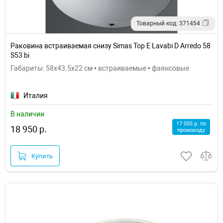
Товарный код: 371454
Раковина встраиваемая снизу Simas Top E Lavabi D Arredo 58
S53 bi
Габариты: 58x43.5x22 см • встраиваемые • фаянсовые
Италия
В наличии
17 055 р. по
18 950 р.
промокоду
Купить