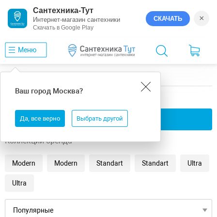
Сантехника-Тут
×
СКАЧАТЬ
Интернет-магазин сантехники
Скачать в Google Play
Меню
Главная
Ванны
универсальная
Erlit
Ваш город
Москва
?
универсальная ванны Erlit
Да, все верно
Применить фильтры
Выбрать другой
Коллекции бренда
Modern
Modern
Standart
Standart
Ultra
Ultra