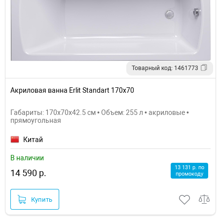
Товарный код: 1461773
Акриловая ванна Erlit Standart 170х70
Габариты: 170x70x42.5 см • Объем: 255 л • акриловые •
прямоугольная
Китай
В наличии
13 131 р. по
14 590 р.
промокоду
Купить