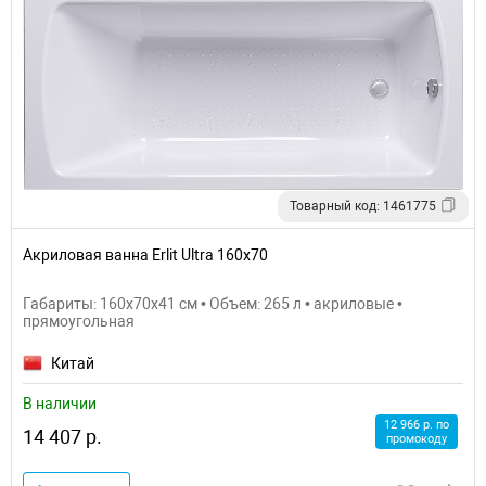
Товарный код: 1461775
Акриловая ванна Erlit Ultra 160х70
Габариты: 160x70x41 см • Объем: 265 л • акриловые •
прямоугольная
Китай
В наличии
12 966 р. по
14 407 р.
промокоду