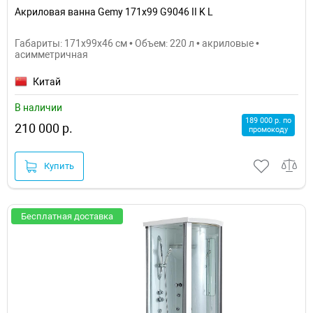
Акриловая ванна Gemy 171x99 G9046 II K L
Габариты: 171x99x46 см • Объем: 220 л • акриловые •
асимметричная
Китай
В наличии
189 000 р. по
210 000 р.
промокоду
Купить
Бесплатная доставка