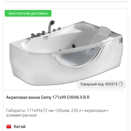
Бесплатная доставка
Товарный код: 605575
Акриловая ванна Gemy 171x99 G9046 II B R
Габариты: 171x99x72 см • Объем: 220 л • акриловые •
асимметричная
Китай