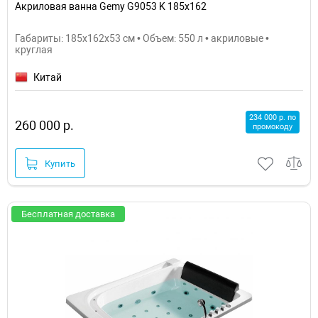
Акриловая ванна Gemy G9053 K 185х162
Габариты: 185x162x53 см • Объем: 550 л • акриловые •
круглая
Китай
234 000 р. по
260 000 р.
промокоду
Купить
Бесплатная доставка