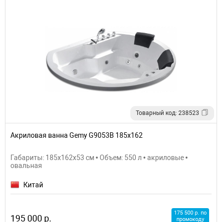
Товарный код: 238523
Акриловая ванна Gemy G9053B 185х162
Габариты: 185x162x53 см • Объем: 550 л • акриловые •
овальная
Китай
175 500 р. по
195 000 р.
промокоду