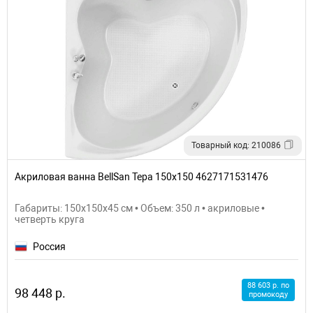
Товарный код: 210086
Акриловая ванна BellSan Тера 150x150 4627171531476
Габариты: 150x150x45 см • Объем: 350 л • акриловые •
четверть круга
Россия
88 603 р. по
98 448 р.
промокоду