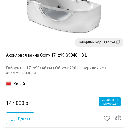
Товарный код: 002769
Акриловая ванна Gemy 171х99 G9046 II B L
Габариты: 171x99x46 см • Объем: 220 л • акриловые •
асимметричная
Китай
132 300 р. по
147 000 р.
промокоду
Купить