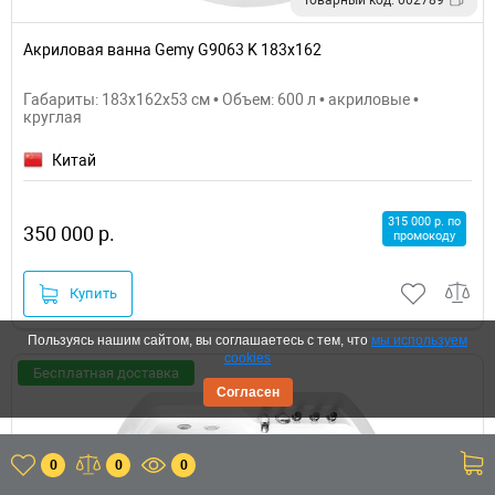
Акриловая ванна Gemy G9063 K 183х162
Габариты: 183x162x53 см • Объем: 600 л • акриловые •
круглая
Китай
315 000 р. по
350 000 р.
промокоду
Купить
Пользуясь нашим сайтом, вы соглашаетесь с тем, что
мы используем
cookies
Бесплатная доставка
Согласен
0
0
0