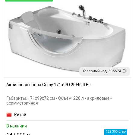
Товарный код: 605574
Акриловая ванна Gemy 171x99 G9046 II B L
Габариты: 171x99x72 см • Объем: 220 л • акриловые •
асимметричная
Китай
В наличии
132 300 р. по
147 000 р.