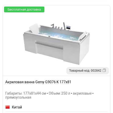
Бесплатная доставка
Товарный код: 002842
Акриловая ванна Gemy G9076 K 177х81
Габариты: 177x81x44 см • Объем: 250 л • акриловые •
прямоугольная
Китай