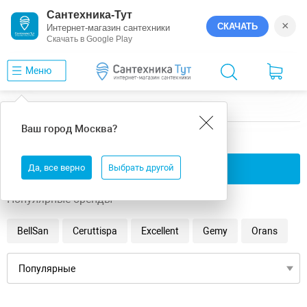
Сантехника-Тут
×
СКАЧАТЬ
Интернет-магазин сантехники
Скачать в Google Play
Меню
Главная
Ванны
10
Ваш город
Москва
?
10 ванны
Да, все верно
Применить фильтры
Выбрать другой
Популярные бренды
BellSan
Ceruttispa
Excellent
Gemy
Orans