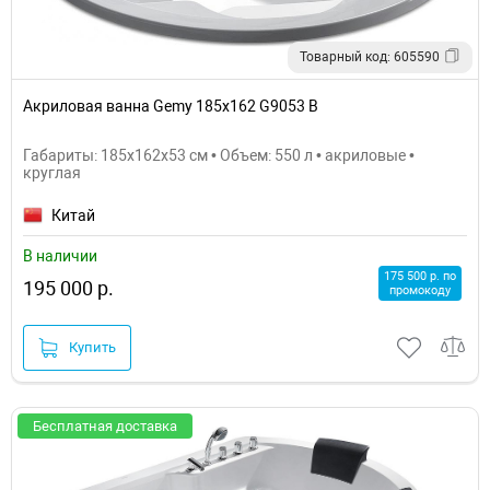
Товарный код: 605590
Акриловая ванна Gemy 185x162 G9053 B
Габариты: 185x162x53 см • Объем: 550 л • акриловые •
круглая
Китай
В наличии
175 500 р. по
195 000 р.
промокоду
Купить
Бесплатная доставка