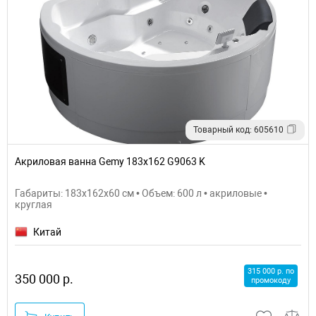
Товарный код: 605610
Акриловая ванна Gemy 183x162 G9063 K
Габариты: 183x162x60 см • Объем: 600 л • акриловые •
круглая
Китай
315 000 р. по
350 000 р.
промокоду