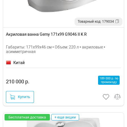
Товарный код: 179034
Акриловая ванна Gemy 171x99 G9046 II K R
Габариты: 171x99x46 см • Объем: 220 л • акриловые •
асимметричная
Китай
189 000 р. по
210 000 р.
промокоду
Купить
Бесплатная доставка
+ еще акции