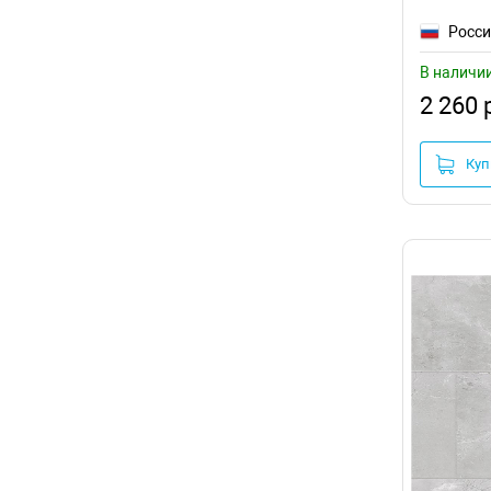
Коричнево-бежевый
Росс
коричнево-серый
Кремовый
В наличи
Микс
2 260 
Розово-бежевый
Светло-бежевый
Куп
Светло-коричневый
Серо-бежевый
Серо-белый
Серо-коричневый
Серый
Темно-коричневый
Черно-белый
Бежевый
Светло-серый
Темно-серый
Коричневый