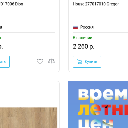
7017006 Dion
House 277017010 Gregor
ия
Россия
и
В наличии
р.
2 260 р.
ить
Купить