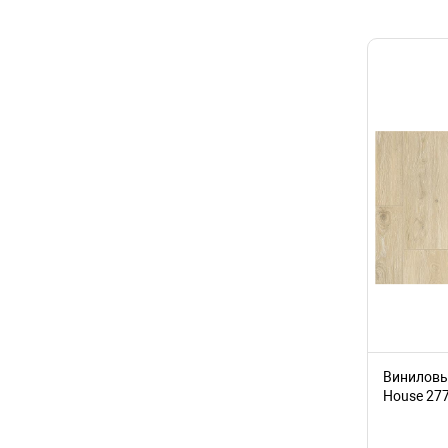
Texfloor
3,6 мм
3,85 мм
4 мм
4,4 мм
4,5 мм
4,6 мм
4.2 мм
5 мм
5,5 мм
6 мм
8 мм
9 мм
Бежево-коричневый
Виниловый
Бежево-серый
House 27
Белый
Выбеленный