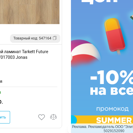
Товарный код: 547164
 ламинат Tarkett Future
7017003 Jonas
ия
и
р.
ить
Реклама. Рекламодатель ООО "Элит
5029152090