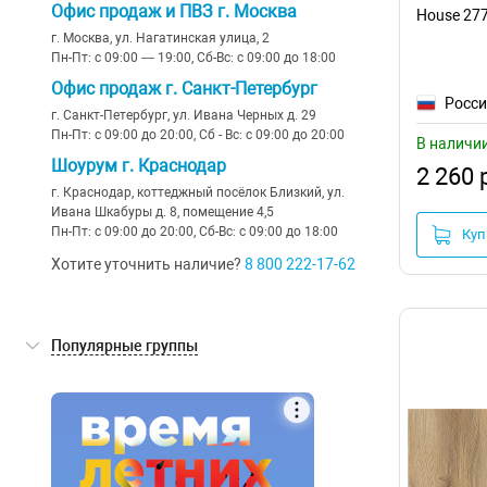
Офис продаж и ПВЗ г. Москва
светло-бежевый
(171)
House 27
Natura
(30)
г. Москва, ул. Нагатинская улица, 2
6
(55)
темно-коричневый
(82)
Пн-Пт: с 09:00 — 19:00, Сб-Вс: с 09:00 до 18:00
Norland
(117)
8
(106)
Офис продаж г. Санкт-Петербург
серо-коричневый
(28)
Росс
г. Санкт-Петербург, ул. Ивана Черных д. 29
Primavera
(29)
9
(4)
Пн-Пт: с 09:00 до 20:00, Сб - Вс: с 09:00 до 20:00
коричнево-серый
(28)
В наличи
Respect Floor
(24)
Шоурум г. Краснодар
2 260 
бежевый
(184)
г. Краснодар, коттеджный посёлок Близкий, ул.
Richfloor
(21)
Ивана Шкабуры д. 8, помещение 4,5
светло-серый
(228)
Пн-Пт: с 09:00 до 20:00, Сб-Вс: с 09:00 до 18:00
Куп
Rigid
(16)
темно-серый
(54)
Хотите уточнить наличие?
8 800 222-17-62
Royce
(68)
коричневый
(497)
Stone Floor
(23)
черный
(17)
Популярные группы
Tanto
(14)
1,85 мм
Tarkett
(122)
4,1 мм
MSPC
Timber by Tarkett
(26)
SPC плитка