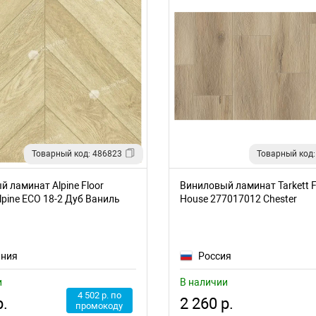
Товарный код: 486823
Товарный код:
 ламинат Alpine Floor
Виниловый ламинат Tarkett F
lpine ECO 18-2 Дуб Ваниль
House 277017012 Chester
ания
Россия
и
В наличии
4 502 р. по
2 260 р.
р.
промокоду