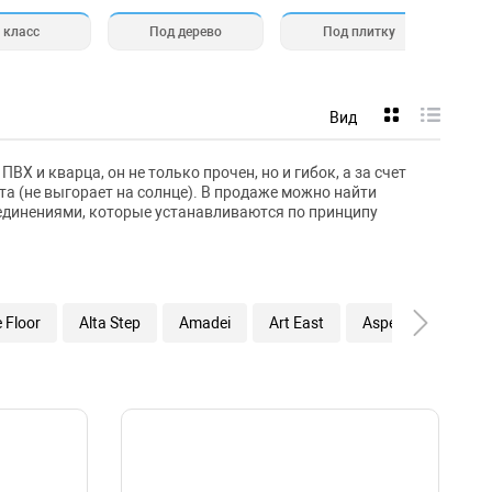
 класс
Под дерево
Под плитку
Вид
 и кварца, он не только прочен, но и гибок, а за счет
а (не выгорает на солнце). В продаже можно найти
оединениями, которые устанавливаются по принципу
e Floor
Alta Step
Amadei
Art East
Aspenfloor
Be