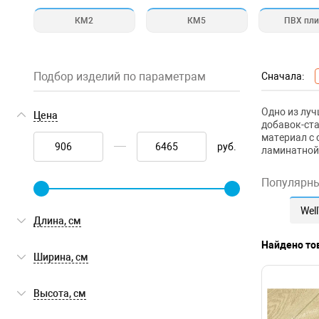
КМ2
КМ5
ПВХ пли
Подбор изделий по параметрам
Сначала:
Одно из луч
Цена
добавок-ста
материал с 
руб.
ламинатной
Популярн
Wel
Длина, см
Найдено то
Ширина, см
Высота, см