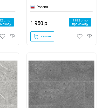
Россия
92 р. по
1 892 р. по
1 950 р.
омокоду
промокоду
Купить