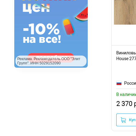
Tulesna
(76)
Беларусь
Бельгия
Westerhof
(14)
Германия
Adelar
Кварцвиниловый ламинат
Dew
Китай
Россия
Dolce Flooring
Виниловый
Узбекистан
House 27
Реклама. Рекламодатель ООО "Элит
FastFloor
Швейцария
Групп". ИНН 5029152090
Южная Корея
Firmfit
2 мм
Linderwood
Росс
2,1 мм
Montblanc
В наличи
2,2 мм
2 370 
2,3 мм
Offwood
2,5 мм
SKALLA
3 мм
Куп
3,2 мм
StoneWood
3,5 мм