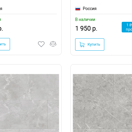
ия
Россия
и
В наличии
1 8
р.
1 950 р.
пр
ить
Купить