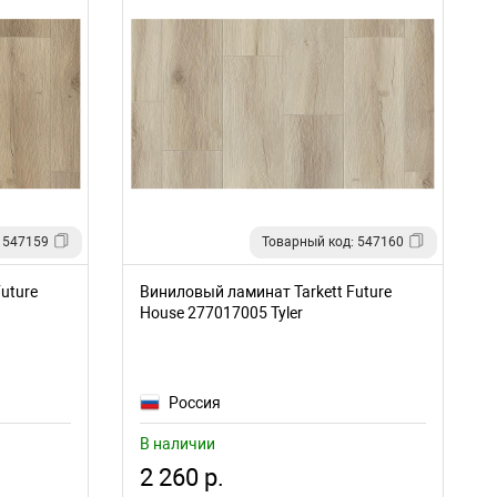
 547159
Товарный код: 547160
uture
Виниловый ламинат Tarkett Future
House 277017005 Tyler
Россия
В наличии
2 260 р.