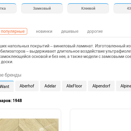
тка
Замковый
Клеевой
43
популярные
новинки
дешевые
дорогие
ших напольных покрытий – виниловый ламинат. Изготовленный из ПВХ
билизаторов – выдерживает длительное воздействие ультрафиолет
самоклеющейся основой и без нее, а также модели с замковыми с
 доски.
ые бренды
Aberhof
Adelar
AlixFloor
Alpendorf
Alpin
lWant
варов: 1948