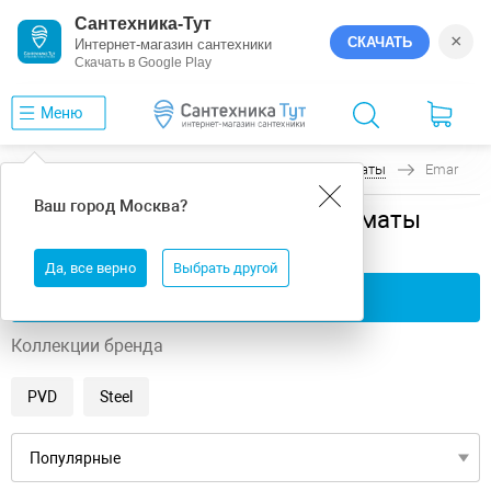
Сантехника-Тут
×
СКАЧАТЬ
Интернет-магазин сантехники
Скачать в Google Play
Меню
Главная
Аксессуары для кухни
Роллер-маты
Emar
Ваш город
Москва
?
Аксессуары для кухни роллер-маты
Emar
Да, все верно
Выбрать другой
Применить фильтры
Коллекции бренда
PVD
Steel