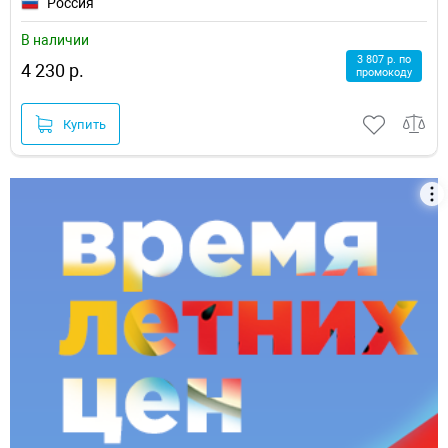
Россия
В наличии
3 807 р. по
4 230 р.
промокоду
Купить