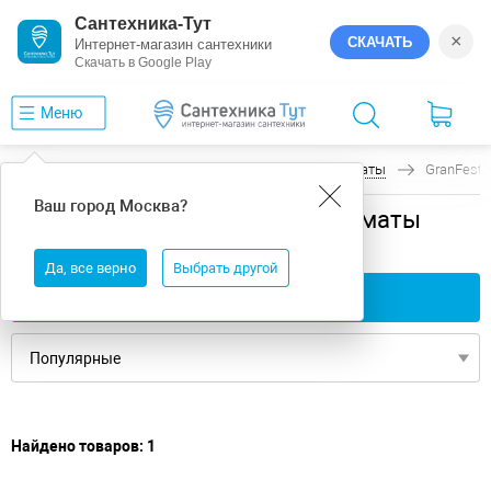
Сантехника-Тут
×
СКАЧАТЬ
Интернет-магазин сантехники
Скачать в Google Play
Меню
Главная
Аксессуары для кухни
Роллер-маты
GranFest
Ваш город
Москва
?
Аксессуары для кухни роллер-маты
GranFest
Да, все верно
Выбрать другой
Применить фильтры
Найдено товаров: 1