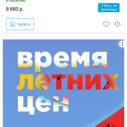
В наличии
7 992 р. по
8 880 р.
промокоду
Купить