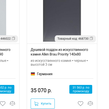
 446022
Товарный код: 468730
енного
Душевой поддон из искусственного
90
камня Allen Brau Priority 140x80
8.31008-AM
лые •
из искусственного камня • черные •
высотой 3 см
Германия
652 р. по
31 563 р. по
35 070 р.
омокоду
промокоду
Купить