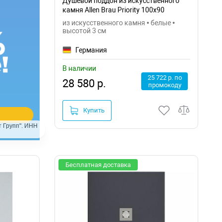
Душевой поддон из искусственного
камня Allen Brau Priority 100x90
8.31004-21
из искусственного камня • белые •
высотой 3 см
Германия
В наличии
25 722 р. по
28 580 р.
промокоду
Купить
 Групп". ИНН
Бесплатная доставка