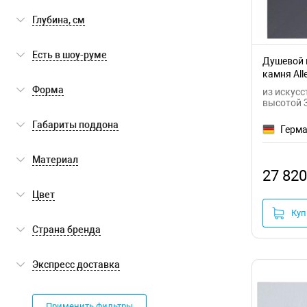
Глубина, см
Есть в шоу-руме
Душевой 
камня Alle
Есть в шоу-руме
(0)
AM
Форма
из искусс
высотой 
квадратная
(4)
Габариты поддона
Герм
прямоугольная
(18)
низкий
(22)
Материал
27 820
искусственный камень (литьевой
Цвет
(22)
мрамор)
Куп
белый
(11)
Страна бренда
черный
(11)
Германия
(22)
Экспресс доставка
Экспресс доставка
(0)
Применить фильтры