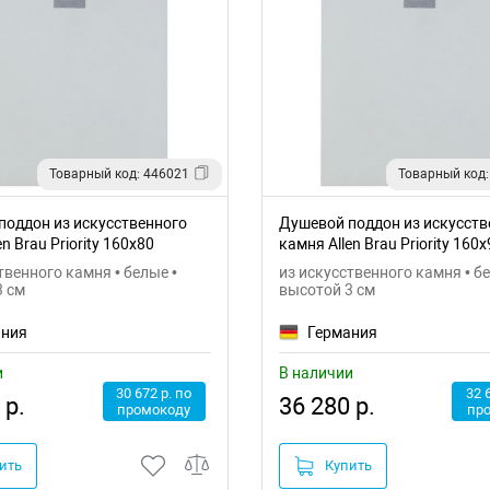
Товарный код: 446021
Товарный код:
поддон из искусственного
Душевой поддон из искусств
n Brau Priority 160x80
камня Allen Brau Priority 160x
1
8.31011-21
твенного камня • белые •
из искусственного камня • бе
3 см
высотой 3 см
ания
Германия
и
В наличии
30 672 р. по
32 
 р.
36 280 р.
промокоду
пр
ить
Купить