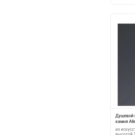
Душевой 
камня Alle
8.31003-
из искусс
высотой 