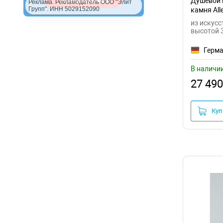
Душевой 
Реклама. Рекламодатель ООО "Элит
Групп". ИНН 5029152090
камня Alle
8.31003-2
из искусс
высотой 
Герм
В наличи
27 490
Куп