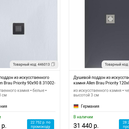
Товарный код: 446013
Товарный код:
поддон из искусственного
Душевой поддон из искусств
n Brau Priority 90x90 8.31002-
камня Allen Brau Priority 120x
8.31006-AM
твенного камня • белые •
из искусственного камня • ч
3 см
высотой 3 см
ания
Германия
и
В наличии
22 752 р. по
28 
 р.
31 440 р.
промокоду
пр