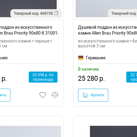
Товарный код: 468738
Товарный код:
поддон из искусственного
Душевой поддон из искусств
n Brau Priority 90x80 8.31001-
камня Allen Brau Priority 90x8
21
твенного камня • черные •
из искусственного камня • бе
3 см
высотой 3 см
ания
Германия
В наличии
25 038 р. по
22 
 р.
25 280 р.
промокоду
пр
ить
Купить