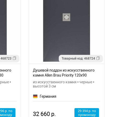
 468723
Товарный код: 468724
енного
Душевой поддон из искусственного
80
камня Allen Brau Priority 120x90
8.31007-AM
ерные •
из искусственного камня • черные •
высотой 3 см
Германия
296 р. по
29 394 р. по
32 660 р.
омокоду
промокоду