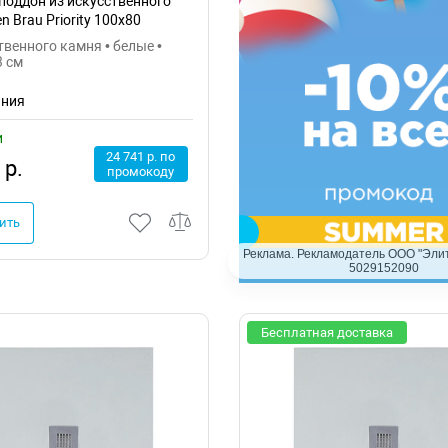
поддон из искусственного
n Brau Priority 100x80
1
твенного камня • белые •
3 см
ания
и
24 741 р. по
 р.
промокоду
ить
Реклама. Рекламодатель ООО "Элит
5029152090
Бесплатная доставка