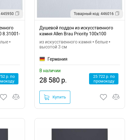
 445950
Товарный код: 446016
енного
Душевой поддон из искусственного
0 8.31001-
камня Allen Brau Priority 100x100
8.31005-21
лые •
из искусственного камня • белые •
высотой 3 см
Германия
В наличии
752 р. по
25 722 р. по
28 580 р.
омокоду
промокоду
Купить