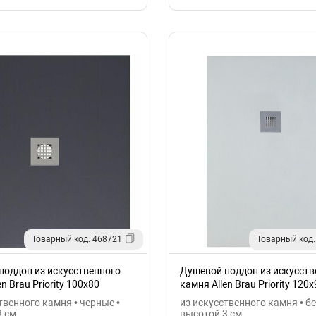
Товарный код: 468721
Товарный код:
поддон из искусственного
Душевой поддон из искусств
n Brau Priority 100x80
камня Allen Brau Priority 120x
AM
8.31007-21
твенного камня • черные •
из искусственного камня • бе
3 см
высотой 3 см