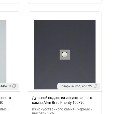
 445953
Товарный код: 468722
енного
Душевой поддон из искусственного
90
камня Allen Brau Priority 100x90
8.31004-AM
лые •
из искусственного камня • черные •
высотой 3 см