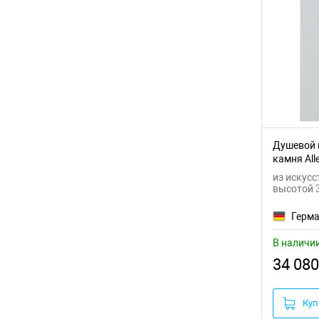
Душевой 
камня Alle
8.31010-2
из искусс
высотой 
Герм
В наличи
34 080
Куп