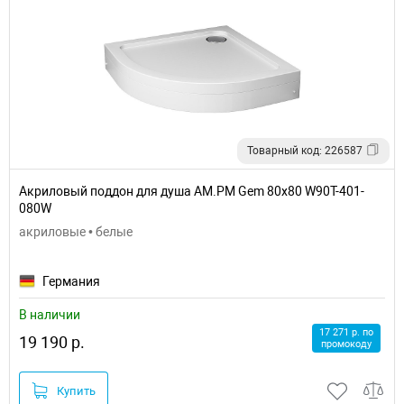
Товарный код: 226587
Акриловый поддон для душа AM.PM Gem 80x80 W90T-401-
080W
акриловые • белые
Германия
В наличии
17 271 р. по
19 190 р.
промокоду
Купить