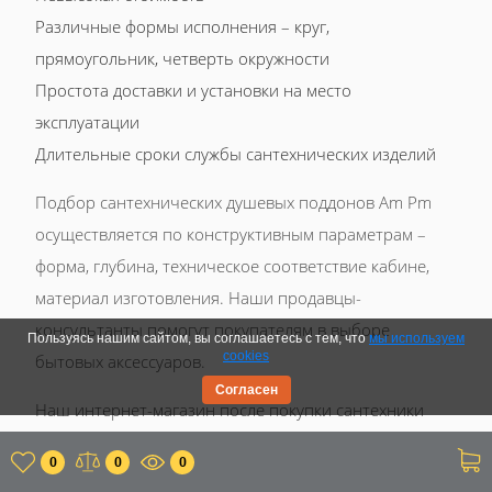
Различные формы исполнения – круг,
прямоугольник, четверть окружности
Простота доставки и установки на место
эксплуатации
Длительные сроки службы сантехнических изделий
Подбор сантехнических душевых поддонов Am Pm
осуществляется по конструктивным параметрам –
форма, глубина, техническое соответствие кабине,
материал изготовления. Наши продавцы-
консультанты помогут покупателям в выборе
Пользуясь нашим сайтом, вы соглашаетесь с тем, что
мы используем
cookies
бытовых аксессуаров.
Согласен
Наш интернет-магазин после покупки сантехники
обеспечивает доставку товаров до адресатов по
0
0
0
Москве ежедневно с 10 утра и до 24 часов. Помимо