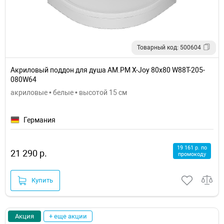
Товарный код: 500604
Акриловый поддон для душа AM.PM X-Joy 80x80 W88T-205-
080W64
акриловые • белые • высотой 15 см
Германия
19 161 р. по
21 290 р.
промокоду
Купить
Акция
+ еще акции