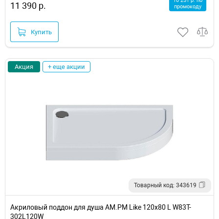
10 251 р. по
11 390 р.
промокоду
Купить
Акция
+ еще акции
Товарный код: 343619
Акриловый поддон для душа AM.PM Like 120х80 L W83T-
302L120W