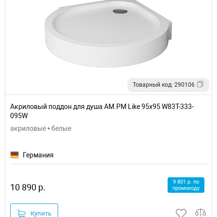
Товарный код: 290106
Акриловый поддон для душа AM.PM Like 95х95 W83T-333-
095W
акриловые • белые
Германия
9 801 р. по
10 890 р.
промокоду
Купить