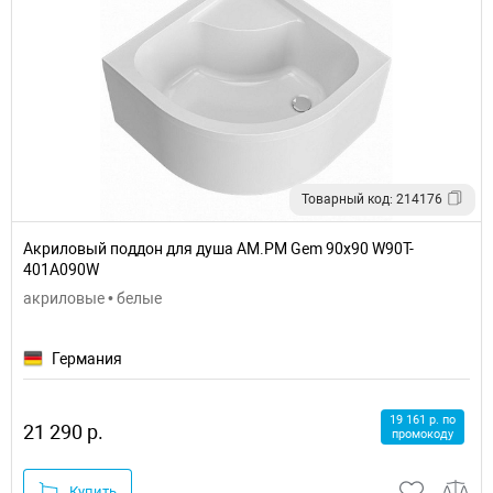
Товарный код: 214176
Акриловый поддон для душа AM.PM Gem 90x90 W90T-
401A090W
акриловые • белые
Германия
19 161 р. по
21 290 р.
промокоду
Купить