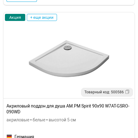
Акция
+ еще акции
Товарный код: 500586
Акриловый поддон для душа AM.PM Spirit 90x90 W7AT-GSRO-
090WD
акриловые • белые • высотой 5 см
Германия