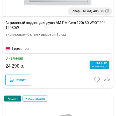
Товарный код: 485875
Акриловый поддон для душа AM.PM Gem 120х80 W90T-404-
12080W
акриловые • белые • высотой 15 см
Германия
В наличии
21 861 р. по
24 290 р.
промокоду
Купить
Акция
+ еще акции