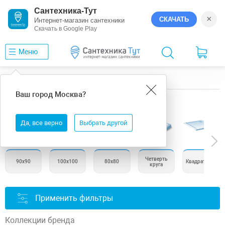
Сантехника-Тут
×
СКАЧАТЬ
Интернет-магазин сантехники
Скачать в Google Play
Меню
Главная
Душевые поддоны
AM.PM
Ваш город
Москва
?
Душевые поддоны AM.PM
Да, все верно
Выбрать другой
Четверть
90х90
100х100
80х80
Квадратные
круга
Применить фильтры
Коллекции бренда