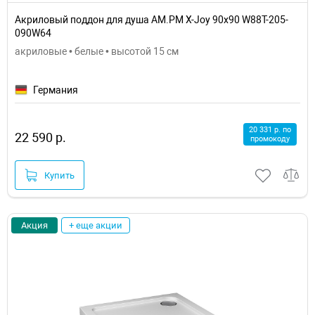
Акриловый поддон для душа AM.PM X-Joy 90x90 W88T-205-
090W64
акриловые • белые • высотой 15 см
Германия
20 331 р. по
22 590 р.
промокоду
Купить
Акция
+ еще акции