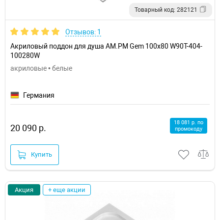
Товарный код: 282121
Отзывов: 1
Акриловый поддон для душа AM.PM Gem 100x80 W90T-404-
100280W
акриловые • белые
Германия
18 081 р. по
20 090 р.
промокоду
Купить
Акция
+ еще акции