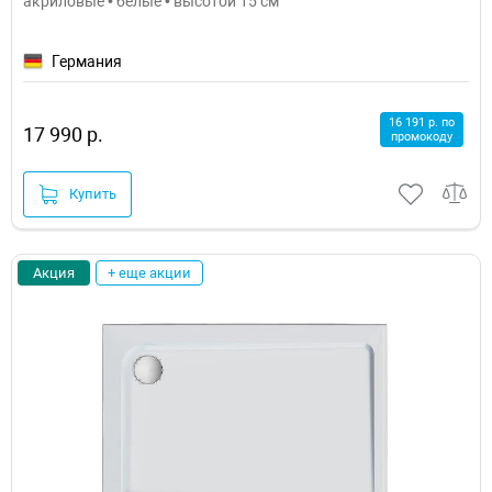
акриловые • белые • высотой 15 см
Германия
16 191 р. по
17 990 р.
промокоду
Купить
Акция
+ еще акции