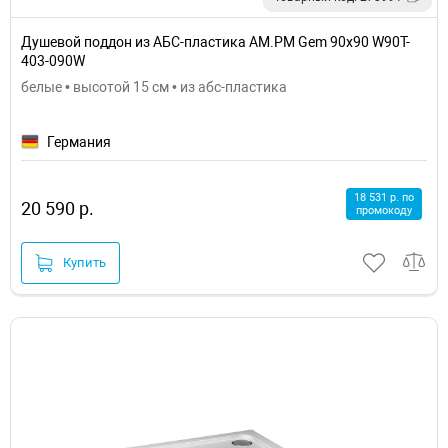
Душевой поддон из АБС-пластика AM.PM Gem 90x90 W90T-
403-090W
белые • высотой 15 см • из абс-пластика
Германия
18 531 р. по
20 590 р.
промокоду
Купить