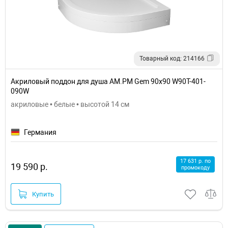
Товарный код: 214166
Акриловый поддон для душа AM.PM Gem 90x90 W90T-401-
090W
акриловые • белые • высотой 14 см
Германия
17 631 р. по
19 590 р.
промокоду
Купить