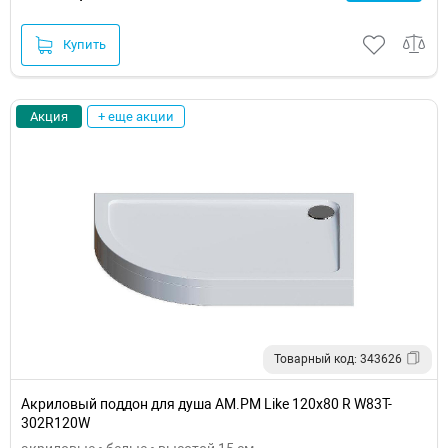
Купить
Акция
+ еще акции
Товарный код: 343626
Акриловый поддон для душа AM.PM Like 120х80 R W83T-
302R120W