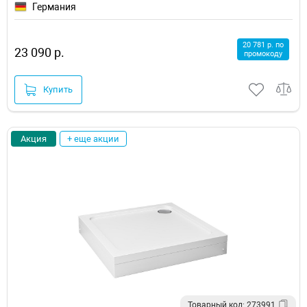
Германия
20 781 р. по
23 090 р.
промокоду
Купить
Акция
+ еще акции
Товарный код: 273991