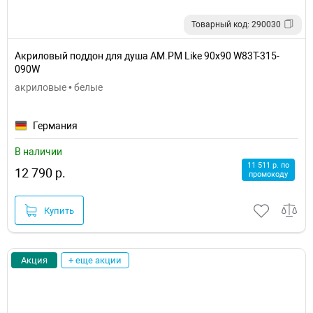
Товарный код: 290030
Акриловый поддон для душа AM.PM Like 90х90 W83T-315-
090W
акриловые • белые
Германия
В наличии
11 511 р. по
12 790 р.
промокоду
Купить
Акция
+ еще акции