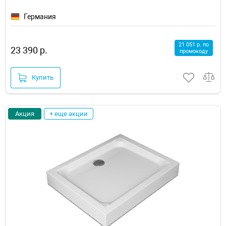
Германия
21 051 р. по
23 390 р.
промокоду
Купить
Акция
+ еще акции