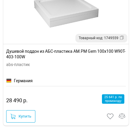
Товарный код: 1749559
Душевой поддон из АБС-пластика AM.PM Gem 100х100 W90T-
403-100W
abs-пластик
Германия
25 641 р. по
28 490 р.
промокоду
Купить