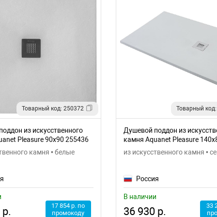
Товарный код: 250372
Товарный код:
поддон из искусственного
Душевой поддон из искусств
anet Pleasure 90x90 255436
камня Aquanet Pleasure 140x
твенного камня • белые
из искусственного камня • с
ия
Россия
и
В наличии
17 854 р. по
33 
 р.
36 930 р.
промокоду
пр