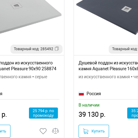
Товарный код: 285492
Товарный код:
поддон из искусственного
Душевой поддон из искусств
anet Pleasure 90x90 258874
камня Aquanet Pleasure 160x
твенного камня • серые
из искусственного камня • ч
ия
Россия
В наличии
25 794 р. по
35 
 р.
39 130 р.
промокоду
пр
ить
Купить