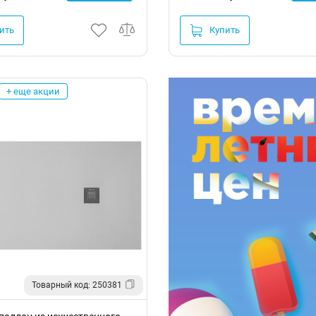
ить
Купить
+ еще акции
Товарный код: 250381