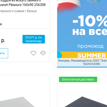
поддон из искусственного
anet Pleasure 160x90 256308
твенного камня • белые
ия
25 671 р. по
 р.
промокоду
ить
Реклама. Рекламодатель ООО "Элит
5029152090
Бесплатная доставка