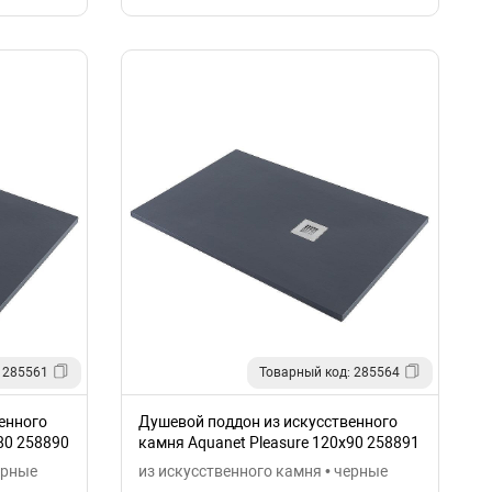
 285561
Товарный код: 285564
енного
Душевой поддон из искусственного
80 258890
камня Aquanet Pleasure 120x90 258891
ерные
из искусственного камня • черные