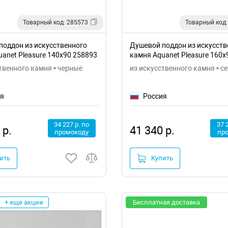
Товарный код: 285573
Товарный код:
поддон из искусственного
Душевой поддон из искусств
anet Pleasure 140x90 258893
камня Aquanet Pleasure 160x
твенного камня • черные
из искусственного камня • с
ия
Россия
34 227 р. по
37 
 р.
41 340 р.
промокоду
пр
ить
Купить
+ еще акции
Бесплатная доставка