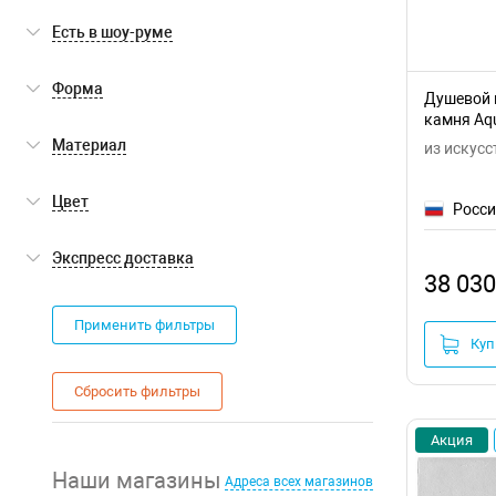
Есть в шоу-руме
Есть в шоу-руме
(0)
Форма
Душевой 
камня Aqu
квадратная
(6)
Материал
из искусс
прямоугольная
(17)
искусственный камень (литьевой
Цвет
(23)
Росс
мрамор)
белый
(7)
Экспресс доставка
38 030
черный
(8)
Экспресс доставка
(0)
Применить фильтры
серый
(8)
Куп
Сбросить фильтры
Акция
Наши магазины
Адреса всех магазинов