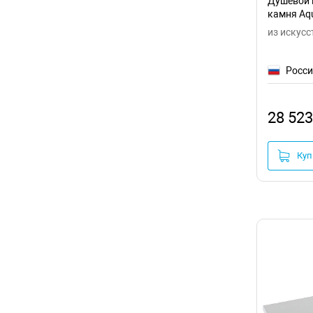
Душевой 
камня Aqu
из искусс
Росс
28 523
Куп