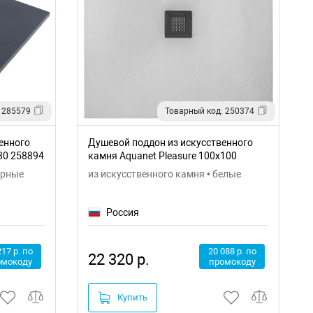
 285579
Товарный код: 250374
енного
Душевой поддон из искусственного
80 258894
камня Aquanet Pleasure 100x100
256322
ерные
из искусственного камня • белые
Россия
217 р. по
20 088 р. по
22 320 р.
омокоду
промокоду
Купить