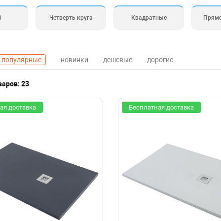
0
Четверть круга
Квадратные
Прям
популярные
новинки
дешевые
дорогие
варов: 23
ая доставка
Бесплатная доставка