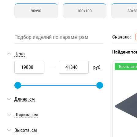
90х90
100х100
80х8
Подбор изделий по параметрам
Сначала:
Найдено то
Цена
Бесплатн
руб.
Длина, см
Ширина, см
Высота, см