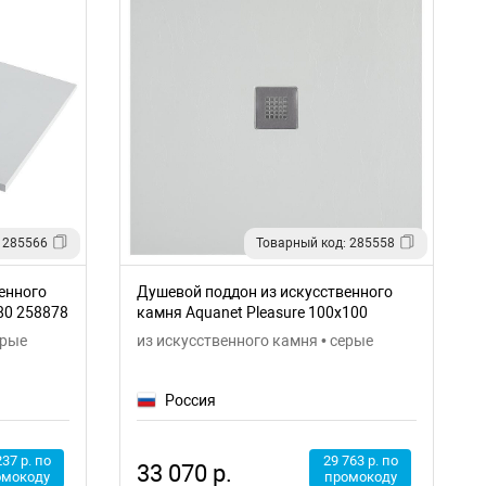
 285566
Товарный код: 285558
енного
Душевой поддон из искусственного
80 258878
камня Aquanet Pleasure 100x100
258875
ерые
из искусственного камня • серые
Россия
237 р. по
29 763 р. по
33 070 р.
омокоду
промокоду