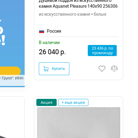
Душевой поддон из искусственного
камня Aquanet Pleasure 140x90 256306
из искусственного камня • белые
Россия
В наличии
23 436 р. по
26 040 р.
промокоду
Купить
 Групп". ИНН
Акция
+ еще акции