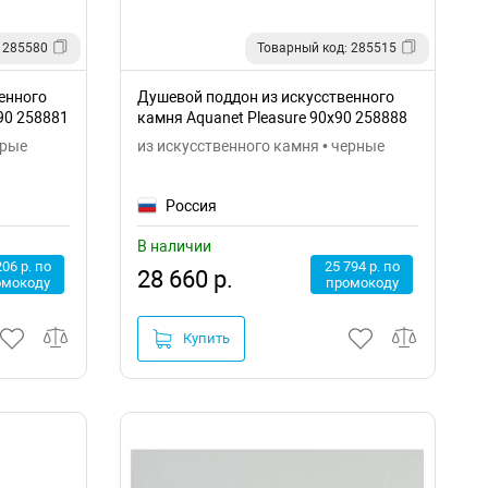
 285580
Товарный код: 285515
енного
Душевой поддон из искусственного
90 258881
камня Aquanet Pleasure 90x90 258888
ерые
из искусственного камня • черные
Россия
В наличии
206 р. по
25 794 р. по
28 660 р.
омокоду
промокоду
Купить