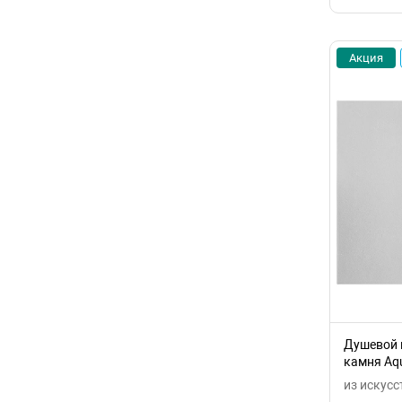
Акция
Душевой 
камня Aqu
из искусс