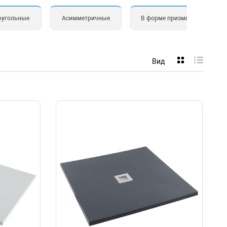
оугольные
Асимметричные
В форме призмы
Вид