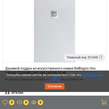
Товарный код: 521668
Душевой поддон из искусственного камня BelBagno Uno
140x80 TRAY-MR-UNO-AH-140/80-35-W
Пользуясь нашим сайтом, вы соглашаетесь с тем, что
мы используем
cookies
из искусственного камня • белые • высотой 4 см
Согласен
Италия
0
0
0
28 100 р.