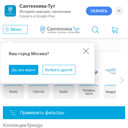
Сантехника-Тут
×
СКАЧАТЬ
Интернет-магазин сантехники
Скачать в Google Play
Меню
Главная
Душевые поддоны
BelBagno
Ваш город
Москва
?
Душевые поддоны BelBagno
Да, все верно
Выбрать другой
Четверть
90х90
100х100
80х80
Квадратные
круга
Применить фильтры
Коллекции бренда