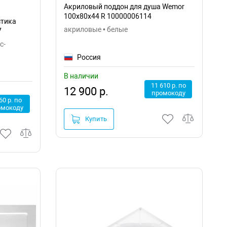
Акриловый поддон для душа Wemor
100x80x44 R 10000006114
стика
акриловые • белые
7
с-
Россия
В наличии
11 610 р. по
12 900 р.
промокоду
60 р. по
омокоду
Купить