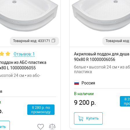
Товарный код: 433171
Товарный код:
Отзывов: 1
Акриловый поддон для душа
90x80 R 10000006056
поддон из АБС-пластика
белые • высотой 24 см • из аб
x80 L 10000006055
пластика
ысотой 24 см • из абс-
Россия
ия
В наличии
8 2
9 200 р.
и
пр
8 280 р. по
р.
промокоду
Купить
ить