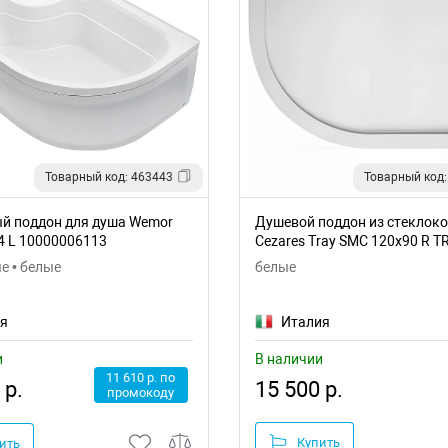
Товарный код: 463443
Товарный код:
й поддон для душа Wemor
Душевой поддон из стеклок
4 L 10000006113
Cezares Tray SMC 120x90 R T
120/90-550-35-W-R
е • белые
белые
ия
Италия
и
В наличии
11 610 р. по
15 500 р.
 р.
промокоду
Купить
ить