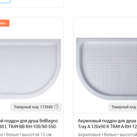
ажа
Товарный код: 172680
Товарный код:
й поддон для душа BelBagno
Акриловый поддон для душа 
80 L TRAY-BB-RH-100/80-550-
Tray A 120x90 R TRAY-A-RH-12
15-W-R
 • белые • высотой 15 см
акриловые • белые • высотой