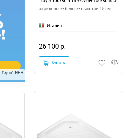
Tray A 100x80 R TRAY-A-RH-100/80-550-
15-W-R
акриловые • белые • высотой 15 см
Италия
26 100 р.
Купить
 Групп". ИНН