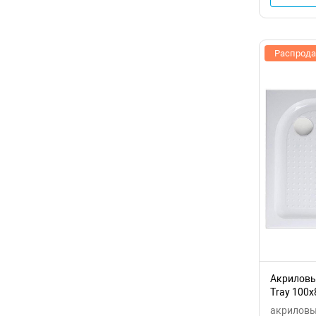
Распрод
Акриловы
Tray 100x
15-W-L
акриловые