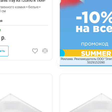
ares Tray AS 120x90 R TRAY-
0/90-550-30-W-R
твенного камня • белые •
3 см
ия
и
 р.
ить
Реклама. Рекламодатель ООО "Элит
5029152090