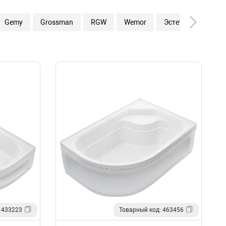
Gemy
Grossman
RGW
Wemor
Эстет
 433223
Товарный код: 463456