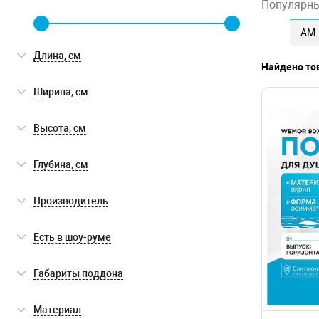
Популярн
AM
Длина, см
Найдено то
Ширина, см
Высота, см
Глубина, см
Производитель
AM.PM
(2)
Есть в шоу-руме
BelBagno
(4)
Есть в шоу-руме
(0)
Габариты поддона
Cezares
(13)
низкий
(30)
Материал
Aquanet
(2)