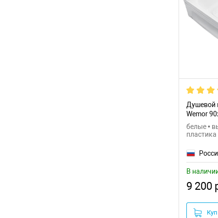
Душевой 
Wemor 90
белые • в
пластика
Росс
В наличи
9 200 
Куп