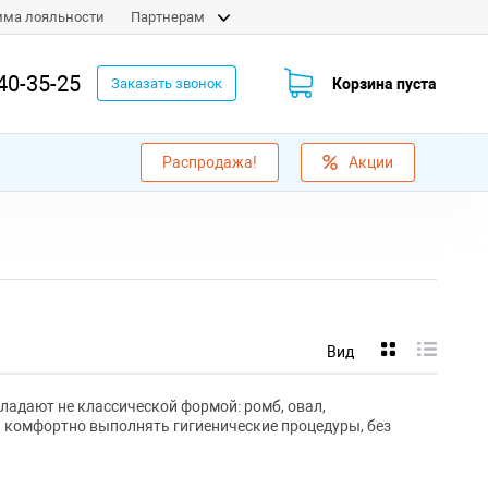
мма лояльности
Партнерам
40-35-25
Корзина пуста
Заказать звонок
Распродажа!
Акции
Вид
ладают не классической формой: ромб, овал,
ся комфортно выполнять гигиенические процедуры, без