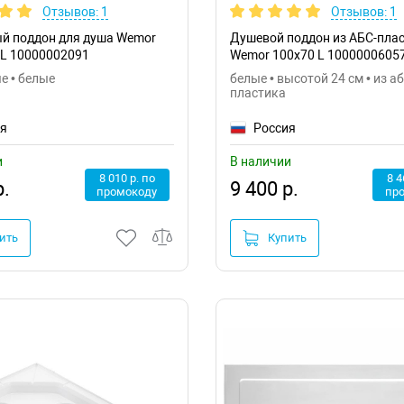
Отзывов: 1
Отзывов: 1
й поддон для душа Wemor
Душевой поддон из АБС-пла
 L 10000002091
Wemor 100x70 L 1000000605
е • белые
белые • высотой 24 см • из аб
пластика
ия
Россия
и
В наличии
8 010 р. по
8 4
р.
9 400 р.
промокоду
пр
ить
Купить