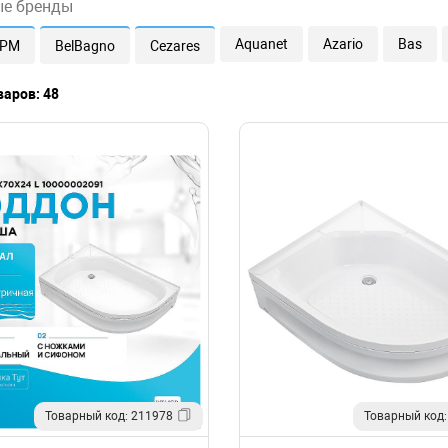
ые бренды
Aquanet
Azario
Bas
.PM
BelBagno
Cezares
варов: 48
Товарный код: 211978
Товарный код: