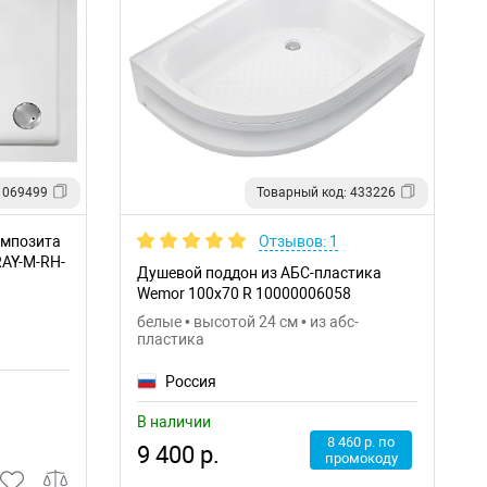
 069499
Товарный код: 433226
омпозита
Отзывов: 1
RAY-M-RH-
Душевой поддон из АБС-пластика
Wemor 100x70 R 10000006058
белые • высотой 24 см • из абс-
пластика
Россия
В наличии
8 460 р. по
9 400 р.
промокоду