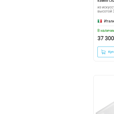
камня Cez
AS-RH-12
из искусс
высотой 
Итал
В наличи
37 300
Куп