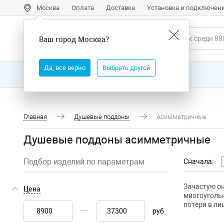
Москва
Оплата
Доставка
Установка и подключен
Ваш город
Москва
?
Да, все верно
Выбрать другой
Все товары
Бренды
Главная
Душевые поддоны
Асимметричные
Душевые поддоны асимметричные
Подбор изделий по параметрам
Сначала:
Зачастую он
Цена
многоугольн
потери в ли
руб.