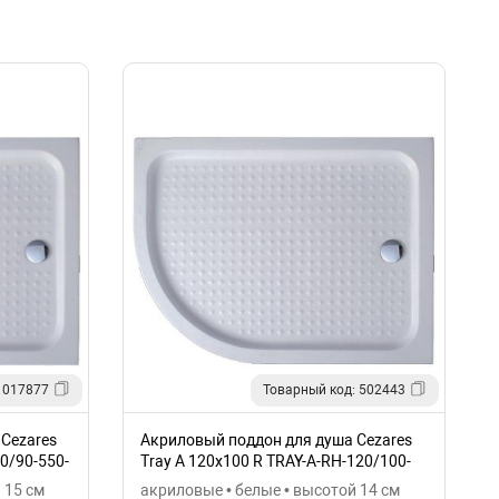
 017877
Товарный код: 502443
Cezares
Акриловый поддон для душа Cezares
0/90-550-
Tray A 120x100 R TRAY-A-RH-120/100-
550-15-W-R
 15 см
акриловые • белые • высотой 14 см