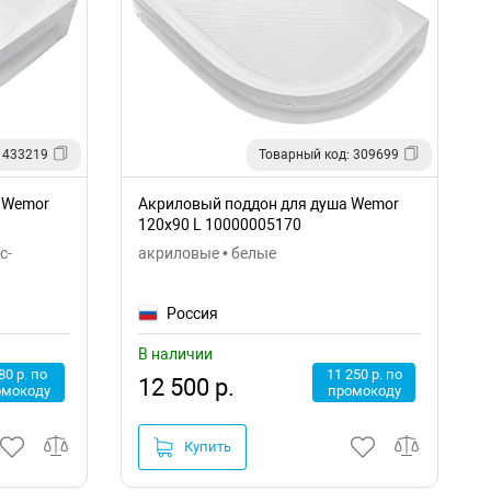
 433219
Товарный код: 309699
 Wemor
Акриловый поддон для душа Wemor
120x90 L 10000005170
с-
акриловые • белые
Россия
В наличии
80 р. по
11 250 р. по
12 500 р.
омокоду
промокоду
Купить