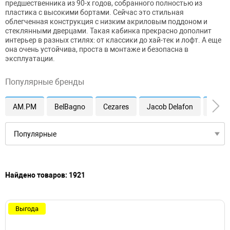
предшественника из 90-х годов, собранного полностью из
пластика с высокими бортами. Сейчас это стильная
облегченная конструкция с низким акриловым поддоном и
стеклянными дверцами. Такая кабинка прекрасно дополнит
интерьер в разных стилях: от классики до хай-тек и лофт. А еще
она очень устойчива, проста в монтаже и безопасна в
эксплуатации.
Популярные бренды
AM.PM
BelBagno
Cezares
Jacob Delafon
Vince
Найдено товаров: 1921
Выгода