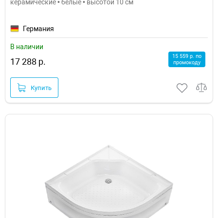
керамические • белые • высотой 10 см
Германия
В наличии
15 559 р. по
17 288 р.
промокоду
Купить