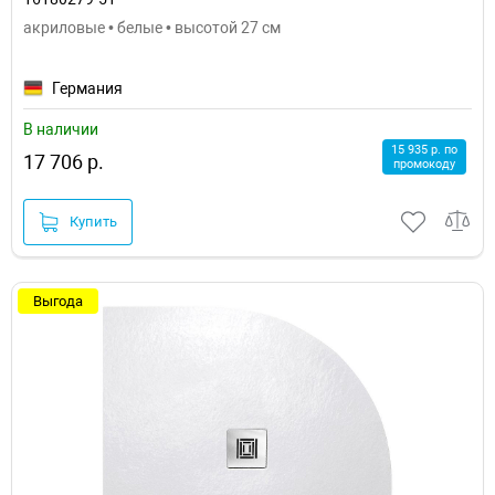
акриловые • белые • высотой 27 см
Германия
В наличии
15 935 р. по
17 706 р.
промокоду
Купить
Выгода