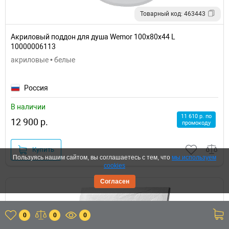
Товарный код: 463443
Акриловый поддон для душа Wemor 100x80x44 L
10000006113
акриловые • белые
Россия
В наличии
11 610 р. по
12 900 р.
промокоду
Купить
Пользуясь нашим сайтом, вы соглашаетесь с тем, что
мы используем
cookies
Согласен
0
0
0