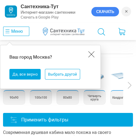
Сантехника-Тут
×
СКАЧАТЬ
Интернет-магазин сантехники
Скачать в Google Play
Меню
Главная
Душевые поддоны
Ваш город
Москва
?
Душевые поддоны
Да, все верно
Выбрать другой
Четверть
90х90
100х100
80х80
Квадратные
круга
Применить фильтры
Современная душевая кабина мало похожа на своего