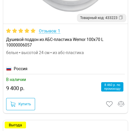
Товарный код: 433223
Отзывов: 1
Душевой поддон из АБС-пластика Wemor 100x70 L
10000006057
белые • высотой 24 см • из абс-пластика
Россия
В наличии
8 460 р. по
9 400 р.
промокоду
Купить
Выгода