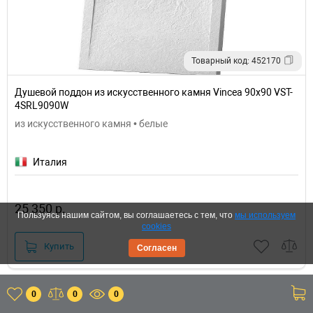
Товарный код: 452170
Душевой поддон из искусственного камня Vincea 90х90 VST-
4SRL9090W
из искусственного камня • белые
Италия
25 350 р.
Пользуясь нашим сайтом, вы соглашаетесь с тем, что
мы используем
cookies
Купить
Согласен
0
0
0
Акция
+ еще акции