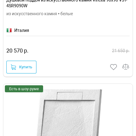
4SR9090W
из искусственного камня • белые
Италия
20 570 р.
21 650 р.
Купить
Есть в шоу-руме