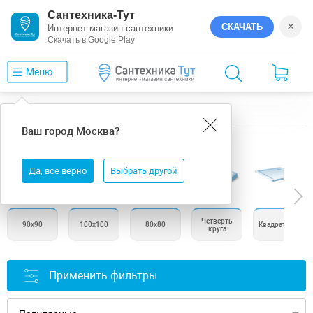
Сантехника-Тут
×
СКАЧАТЬ
Интернет-магазин сантехники
Скачать в Google Play
Меню
Главная
Душевые поддоны
Vincea
Ваш город
Москва
?
Душевые поддоны Vincea
Да, все верно
Выбрать другой
Четверть
90х90
100х100
80х80
Квадратные
круга
Применить фильтры