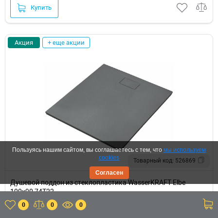
Купить
Акция
+ еще акции
Пользуясь нашим сайтом, вы соглашаетесь с тем, что
мы используем
cookies
Товарный код: 526869
Согласен
Душевой поддон из стеклопластика WasserKRAFT Elbe
100x90 74T22
черные • высотой 3 см • из стеклопластика
0
0
0