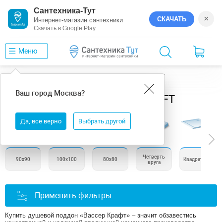
Сантехника-Тут
×
СКАЧАТЬ
Интернет-магазин сантехники
Скачать в Google Play
Меню
Главная
Душевые поддоны
WasserKRAFT
Ваш город
Москва
?
Душевые поддоны WasserKRAFT
Да, все верно
Выбрать другой
Четверть
90х90
100х100
80х80
Квадратные
круга
Применить фильтры
Купить душевой поддон «Вассер Крафт» – значит обзавестись