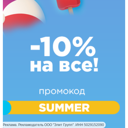
Реклама. Рекламодатель ООО "Элит Групп". ИНН 5029152090