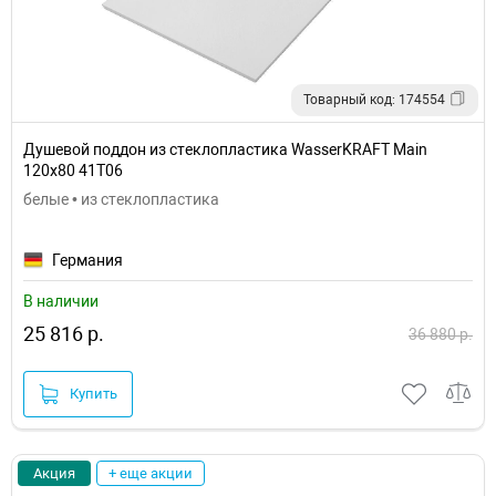
Товарный код: 174554
Душевой поддон из стеклопластика WasserKRAFT Main
120x80 41T06
белые • из стеклопластика
Германия
В наличии
25 816 р.
36 880 р.
Купить
Акция
+ еще акции