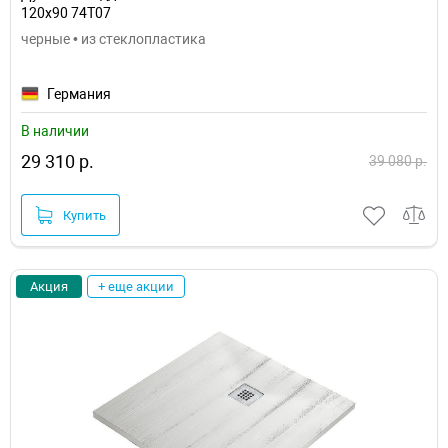
120x90 74T07
черные • из стеклопластика
Германия
В наличии
29 310 р.
39 080 р.
Купить
Акция
+ еще акции