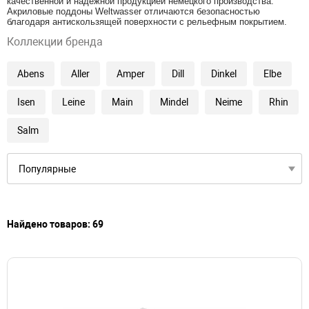
качественной и надежной продукцией немецкого производства.
Акриловые поддоны Weltwasser отличаются безопасностью
благодаря антискользящей поверхности с рельефным покрытием.
Коллекции бренда
Abens
Aller
Amper
Dill
Dinkel
Elbe
Isen
Leine
Main
Mindel
Neime
Rhin
Salm
Найдено товаров: 69