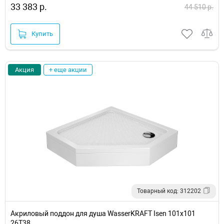
33 383 р.
44 510 р.
Купить
Акция
+ еще акции
Товарный код: 312202
Акриловый поддон для душа WasserKRAFT Isen 101х101
26T38