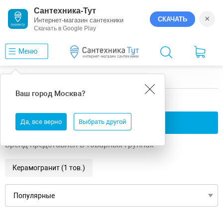
Сантехника-Тут
×
СКАЧАТЬ
Интернет-магазин сантехники
Скачать в Google Play
Меню
Главная
GlobalTile
Amorantes
Ваш город
Москва
?
GlobalTile Amorantes
Да, все верно
Применить фильтры
Выбрать другой
Бренд представлен в товарных группах
Керамогранит (1 тов.)