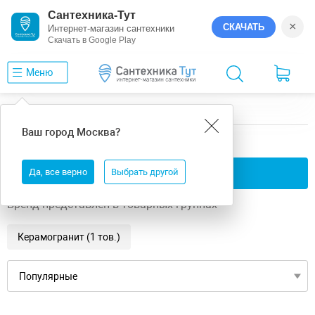
Сантехника-Тут
×
СКАЧАТЬ
Интернет-магазин сантехники
Скачать в Google Play
Меню
Главная
GlobalTile
Celestia
Ваш город
Москва
?
GlobalTile Celestia
Да, все верно
Применить фильтры
Выбрать другой
Бренд представлен в товарных группах
Керамогранит (1 тов.)