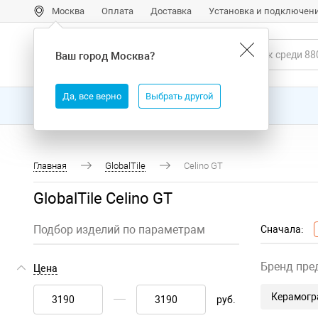
Москва
Оплата
Доставка
Установка и подключен
Ваш город
Москва
?
Да, все верно
Выбрать другой
Все товары
Бренды
Главная
GlobalTile
Celino GT
GlobalTile Celino GT
Подбор изделий по параметрам
Сначала:
Бренд пре
Цена
Керамогра
руб.