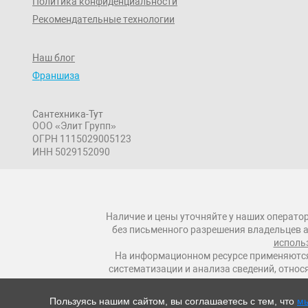
Политика конфиденциальности
Рекомендательные технологии
Наш блог
Франшиза
Сантехника-Тут
ООО «Элит Групп»
ОГРН 1115029005123
ИНН 5029152090
Наличие и цены уточняйте у наших оператор
без письменного разрешения владельцев а
исполь
На информационном ресурсе применяются
систематизации и анализа сведений, относ
Пользуясь нашим сайтом, вы соглашаетесь с тем, что
мы