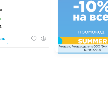
ия
и
р.
ить
Реклама. Рекламодатель ООО "Элит
5029152090