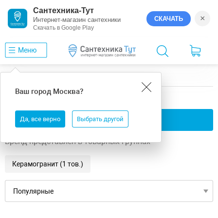
Сантехника-Тут
×
СКАЧАТЬ
Интернет-магазин сантехники
Скачать в Google Play
Меню
Главная
GlobalTile
Hit
Ваш город
Москва
?
GlobalTile Hit
Да, все верно
Применить фильтры
Выбрать другой
Бренд представлен в товарных группах
Керамогранит (1 тов.)