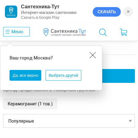
Сантехника-Тут
×
СКАЧАТЬ
Интернет-магазин сантехники
Скачать в Google Play
Меню
Главная
GlobalTile
Opera GT
Ваш город
Москва
?
GlobalTile Opera GT
Да, все верно
Применить фильтры
Выбрать другой
Бренд представлен в товарных группах
Керамогранит (1 тов.)