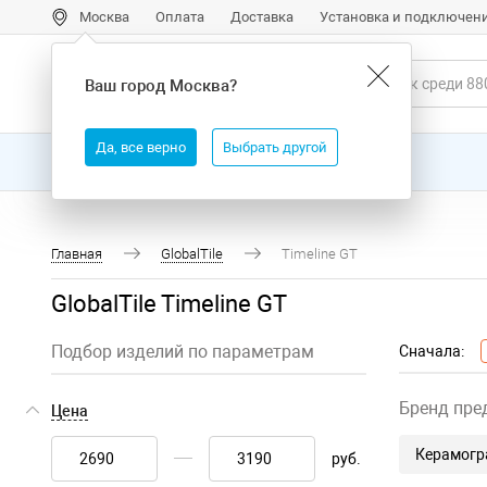
Москва
Оплата
Доставка
Установка и подключен
Ваш город
Москва
?
Да, все верно
Выбрать другой
Все товары
Бренды
Главная
GlobalTile
Timeline GT
GlobalTile Timeline GT
Подбор изделий по параметрам
Сначала:
Бренд пре
Цена
Керамогра
руб.