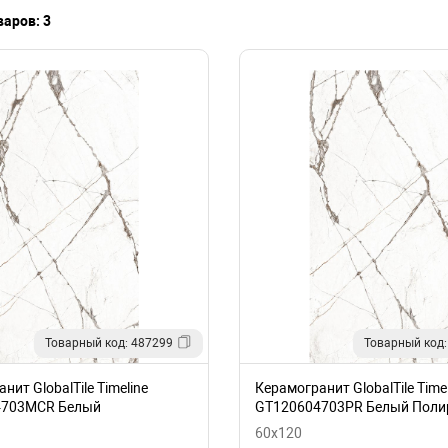
аров: 3
Товарный код: 487299
Товарный код:
нит GlobalTile Timeline
Керамогранит GlobalTile Timel
4703MCR Белый
GT120604703PR Белый Поли
нная Карвинг
60x120