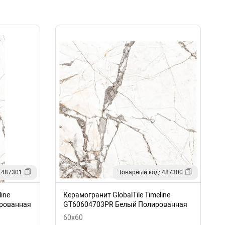
 487301
Товарный код: 487300
ine
Керамогранит GlobalTile Timeline
рованная
GT60604703PR Белый Полированная
60x60