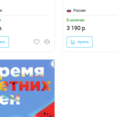
ия
Россия
и
В наличии
р.
3 190 р.
ить
Купить