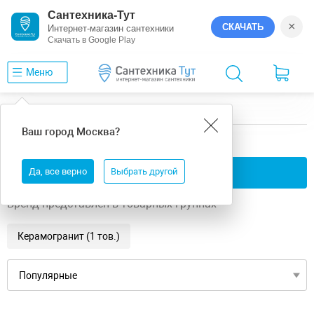
Сантехника-Тут
×
СКАЧАТЬ
Интернет-магазин сантехники
Скачать в Google Play
Меню
Главная
GlobalTile
Ultra
Ваш город
Москва
?
GlobalTile Ultra
Да, все верно
Применить фильтры
Выбрать другой
Бренд представлен в товарных группах
Керамогранит (1 тов.)