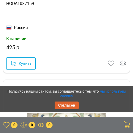
HGDA1087169
Россия
В наличии
425 р.
Купить
Пользуясь нашим сайтом, вы соглашаетесь с тем, что
мы используем
cookies
Согласен
0
0
0