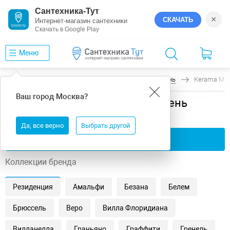
Сантехника-Тут
×
СКАЧАТЬ
Интернет-магазин сантехники
Скачать в Google Play
Меню
Главная
Керамическая плитка
Под камень
Kerama Mar
Ваш город
Москва
?
Керамическая плитка под камень
Kerama Marazzi
Да, все верно
Выбрать другой
Применить фильтры
Коллекции бренда
Резиденция
Амальфи
Безана
Белем
Брюссель
Веро
Вилла Флоридиана
Вилланелла
Граньяно
Граффити
Гренель