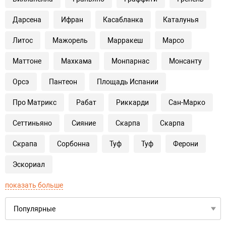
Дарсена
Ифран
Касабланка
Каталунья
Литос
Мажорель
Марракеш
Марсо
Маттоне
Махкама
Монпарнас
Монсанту
Орсэ
Пантеон
Площадь Испании
Про Матрикс
Рабат
Риккарди
Сан-Марко
Сеттиньяно
Сияние
Скарпа
Скарпа
Скрапа
Сорбонна
Туф
Туф
Ферони
Эскориал
показать больше