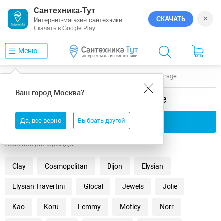
Сантехника-Тут
×
СКАЧАТЬ
Интернет-магазин сантехники
Скачать в Google Play
Меню
Главная
Керамогранит
Для кухни
Mirage
Ваш город
Москва
?
Керамогранит для кухни Mirage
Да, все верно
Применить фильтры
Выбрать другой
Коллекции бренда
Clay
Cosmopolitan
Dijon
Elysian
Elysian Travertini
Glocal
Jewels
Jolie
Kao
Koru
Lemmy
Motley
Norr