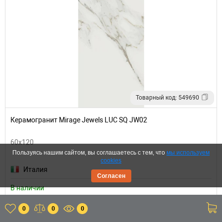
Товарный код: 549690
Керамогранит Mirage Jewels LUC SQ JW02
60x120
Пользуясь нашим сайтом, вы соглашаетесь с тем, что
мы используем
cookies
Италия
Согласен
В наличии
9 080 р.
0
0
0