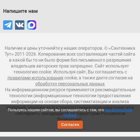
Напишите нам
Наличие и цены уточняйте у наших операторов. © «Сантехника
Тут» 2011-2026. Копирование всех составляющих частей сайта
в какой бы то ни было форме без письменного разрешения
владельцев авторских прав запрещено. Сайт использует
технологию cookie. Используя сайт, Вы соглашаетесь с
правилами использования
cookie, а также даете согласие на
обработку персональных данных
На информационном ресурсе применяются рекомендательные
технологии (информационные технологии предоставления
информации на основе сбора, систематизации и анализа
сведений, относящихся к предпочтениям пользователей сети
Пользуясь нашим сайтом, вы соглашаетесь с тем, что
мы используем
«Интернет», находящихся на территории Российской
cookies
Федерации).
Согласен