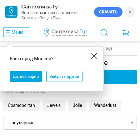
Сантехника-Тут
×
СКАЧАТЬ
Интернет-магазин сантехники
Скачать в Google Play
Меню
Главная
Керамогранит
Глянцевая
Mirage
Ваш город
Москва
?
Керамогранит глянцевая Mirage
Да, все верно
Применить фильтры
Выбрать другой
Коллекции бренда
Cosmopolitan
Jewels
Jolie
Wanderlust