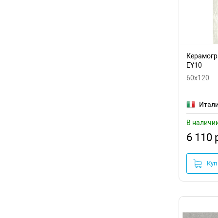
Керамогра
EY10
60x120
Итал
В наличи
6 110 
Куп