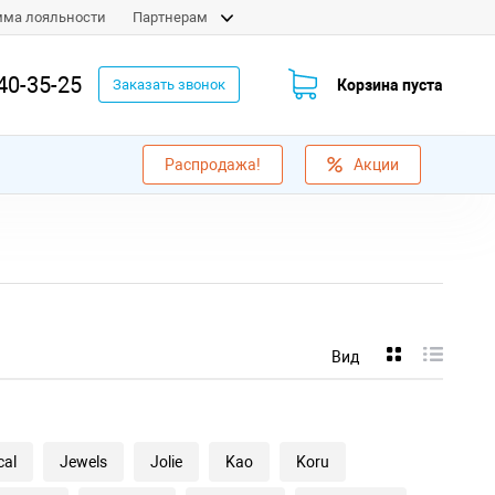
мма лояльности
Партнерам
40-35-25
Корзина пуста
Заказать звонок
Распродажа!
Акции
Вид
cal
Jewels
Jolie
Kao
Koru