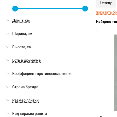
Lemmy
показать б
Длина, см
Найдено то
Ширина, см
Высота, см
Есть в шоу-руме
Есть в шоу-руме
(0)
Коэффициент противоскольжения
R 9
(24)
Страна бренда
R 10
(36)
Италия
(111)
Размер плитки
120x120
(2)
Вид керамогранита