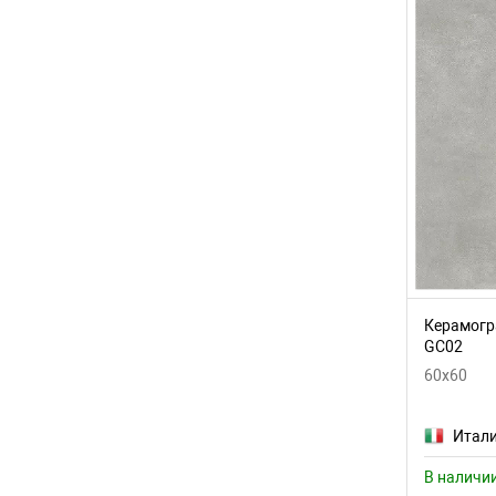
Керамогра
GC02
60x60
Итал
В наличи