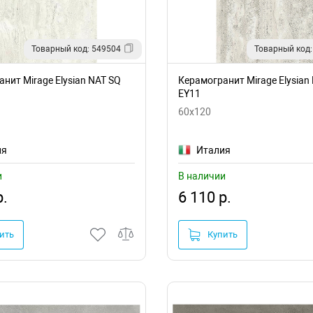
Товарный код: 549504
Товарный код:
нит Mirage Elysian NAT SQ
Керамогранит Mirage Elysian
EY11
60x120
ия
Италия
и
В наличии
р.
6 110 р.
ить
Купить