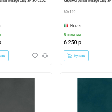
нит Mirage Clay SP SQ CL02
Керамогранит Mirage Clay SP
60x120
ия
Италия
и
В наличии
р.
6 250 р.
ить
Купить