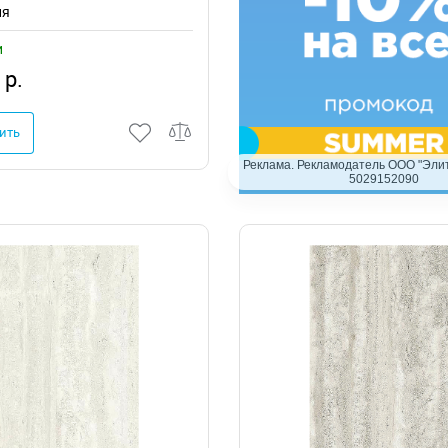
ия
и
 р.
ить
Реклама. Рекламодатель ООО "Элит
5029152090