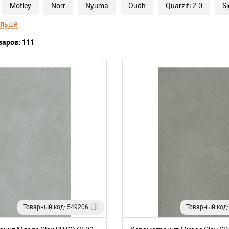
Motley
Norr
Nyuma
Oudh
Quarziti 2.0
S
ольше
варов: 111
Товарный код: 549206
Товарный код: