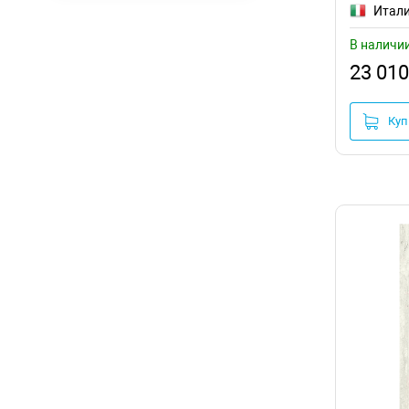
Итал
В наличи
23 010
Куп