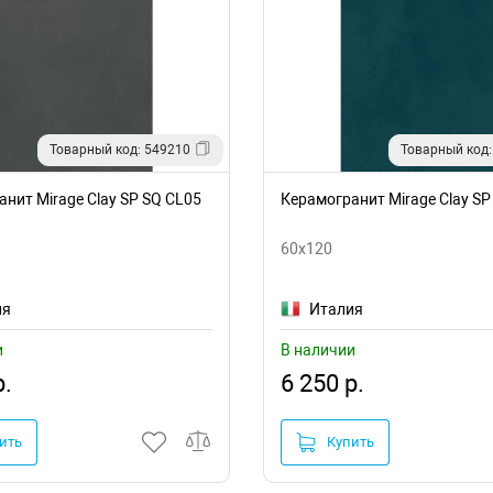
Товарный код: 549210
Товарный код:
нит Mirage Clay SP SQ CL05
Керамогранит Mirage Clay SP
60x120
ия
Италия
и
В наличии
р.
6 250 р.
ить
Купить