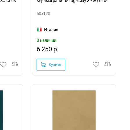
 SQ CL03
Керамогранит Mirage Clay SP SQ CL04
60x120
Италия
В наличии
6 250 р.
Купить