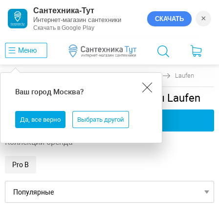
Сантехника-Тут
×
СКАЧАТЬ
Интернет-магазин сантехники
Скачать в Google Play
Меню
Главная
Комплектующие
для раковины
Laufen
Ваш город
Москва
?
Комплектующие для раковины Laufen
Да, все верно
Применить фильтры
Выбрать другой
Коллекции бренда
Pro B