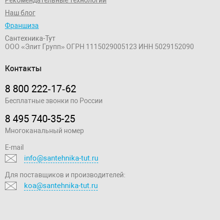
Наш блог
Франшиза
Сантехника-Тут
ООО «Элит Групп»
ОГРН 1115029005123
ИНН 5029152090
Контакты
8 800 222‑17‑62
Бесплатные звонки по России
8 495 740-35-25
Многоканальный номер
E-mail
info@santehnika-tut.ru
Для поставщиков и производителей:
koa@santehnika-tut.ru