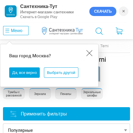
Сантехника-Тут
×
СКАЧАТЬ
Интернет-магазин сантехники
Скачать в Google Play
Меню
Главная
Мебель для ванной
Art&Max
Terni
Ваш город
Москва
?
Мебель для ванной Art&Max Terni
Да, все верно
Выбрать другой
Тумбы с
Зеркальные
Зеркала
Пеналы
раковиной
шкафы
Применить фильтры