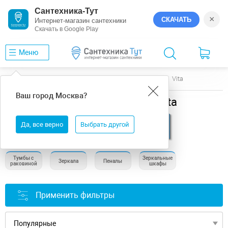
Сантехника-Тут
×
СКАЧАТЬ
Интернет-магазин сантехники
Скачать в Google Play
Меню
Главная
Мебель для ванной
Art&Max
Vita
Ваш город
Москва
?
Мебель для ванной Art&Max Vita
Да, все верно
Выбрать другой
Тумбы с
Зеркальные
Зеркала
Пеналы
раковиной
шкафы
Применить фильтры