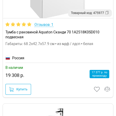
Товарный код: 475977
Отзывов: 1
Тумба с раковиной Aquaton Сканди 70 1A2518K0SD010
подвесная
Габариты: 68.2x42.7x57.9 см • из мдф / лдсп • белая
Россия
В наличии
17 377 р. по
19 308 р.
промокоду
Купить