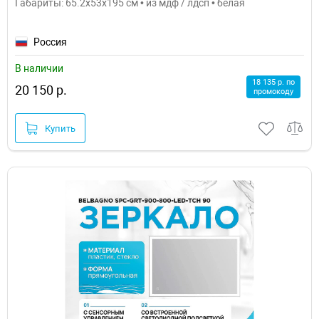
Габариты: 65.2x53x195 см • из мдф / лдсп • белая
Россия
В наличии
18 135 р. по
20 150 р.
промокоду
Купить