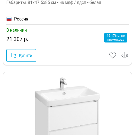
Габариты: 81x47.5x85 см • из мдф / лдсп • белая
Россия
В наличии
19 176 р. по
21 307 р.
промокоду
Купить