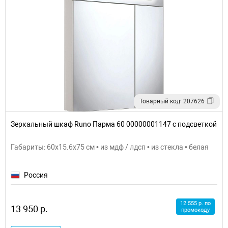
Товарный код: 207626
Зеркальный шкаф Runo Парма 60 00000001147 с подсветкой
Габариты: 60x15.6x75 см • из мдф / лдсп • из стекла • белая
Россия
12 555 р. по
13 950 р.
промокоду