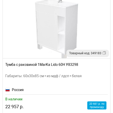
Товарный код: 349183
Тумба с раковиной 1MarKa Lido 60Н У83298
Габариты: 60x30x85 см • из мдф / лдсп • белая
Россия
В наличии
20 661 р. по
22 957 р.
промокоду