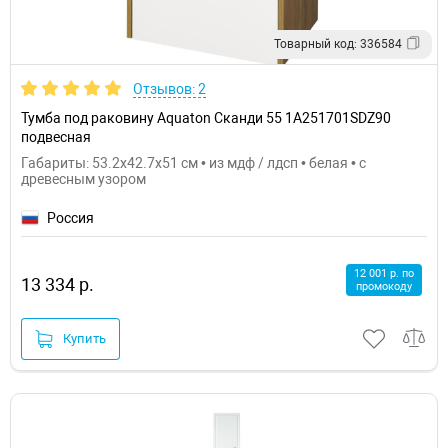
Товарный код: 336584
Отзывов: 2
Тумба под раковину Aquaton Сканди 55 1A251701SDZ90
подвесная
Габариты: 53.2x42.7x51 см • из мдф / лдсп • белая • с
древесным узором
Россия
12 001 р. по
13 334 р.
промокоду
Купить