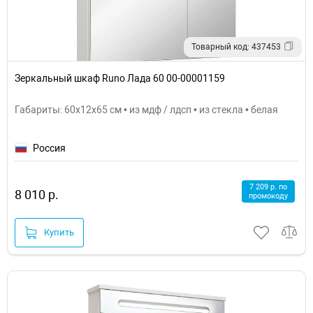
Товарный код: 437453
Зеркальный шкаф Runo Лада 60 00-00001159
Габариты: 60x12x65 см • из мдф / лдсп • из стекла • белая
Россия
7 209 р. по
8 010 р.
промокоду
Купить