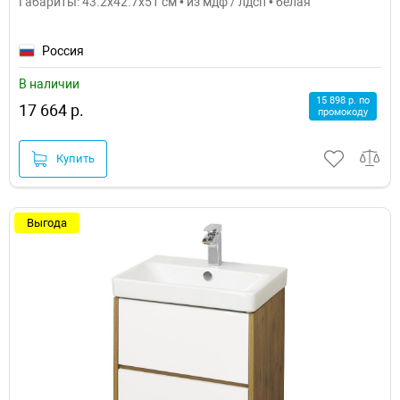
Габариты: 43.2x42.7x51 см • из мдф / лдсп • белая
Россия
В наличии
15 898 р. по
17 664 р.
промокоду
Купить
Выгода