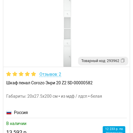
Товарный код: 293962
Отзывов: 2
Шкаф пенал Corozo Энри 20 Z2 SD-00000582
Габариты: 20x27.5x200 см • из мдф / лдсп • белая
Россия
В наличии
12 233 р. по
13 592 р.
промокоду