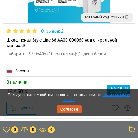
Товарный код: 228778
Отзывов: 2
Шкаф пенал Style Line 68 АА00-000060 над стиральной
машиной
Габариты: 67.9x40x210 см • из мдф / лдсп • белая
Россия
В наличии
16 605 р. по
18 450 р.
промокоду
Пользуясь нашим сайтом, вы соглашаетесь с тем, что
мы используем
cookies
Купить
Согласен
0
0
0
Акция
+ еще акции