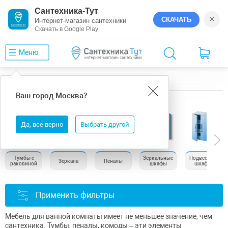
Сантехника-Тут
×
СКАЧАТЬ
Интернет-магазин сантехники
Скачать в Google Play
Меню
Главная
Мебель для ванной комнаты
Ваш город
Москва
?
Мебель для ванной
Да, все верно
Выбрать другой
Тумбы с
Зеркальные
Подвесные
Зеркала
Пеналы
раковиной
шкафы
шкафы
Применить фильтры
Мебель для ванной комнаты имеет не меньшее значение, чем
сантехника. Тумбы, пеналы, комоды – эти элементы