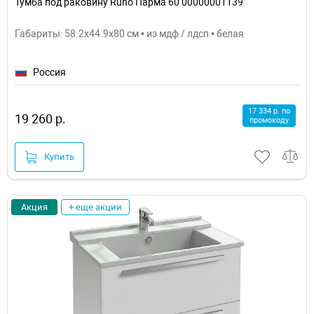
Тумба под раковину Runo Парма 60 00000001139
Габариты: 58.2x44.9x80 см • из мдф / лдсп • белая
Россия
17 334 р. по
19 260 р.
промокоду
Купить
Акция
+ еще акции