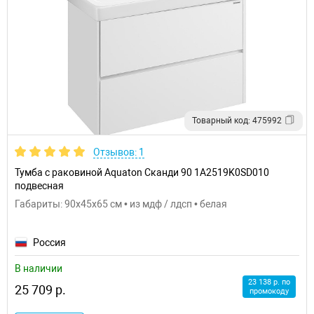
Товарный код: 475992
Отзывов: 1
Тумба с раковиной Aquaton Сканди 90 1A2519K0SD010
подвесная
Габариты: 90x45x65 см • из мдф / лдсп • белая
Россия
В наличии
23 138 р. по
25 709 р.
промокоду