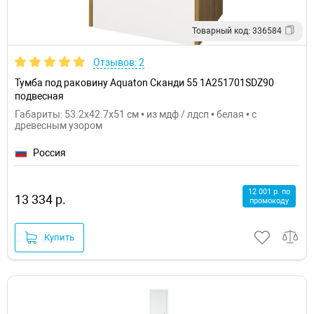
Товарный код: 336584
Отзывов: 2
Тумба под раковину Aquaton Сканди 55 1A251701SDZ90
подвесная
Габариты: 53.2x42.7x51 см • из мдф / лдсп • белая • с
древесным узором
Россия
12 001 р. по
13 334 р.
промокоду
Купить