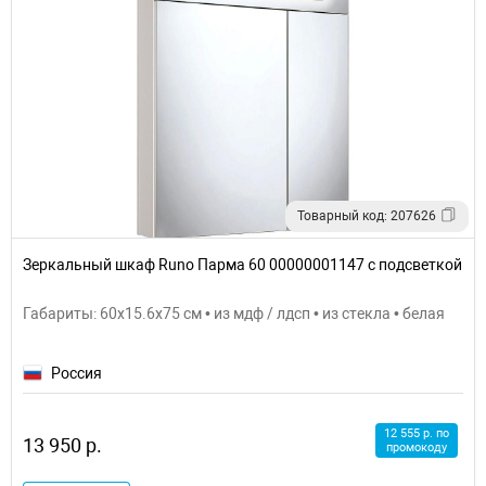
Товарный код: 207626
Зеркальный шкаф Runo Парма 60 00000001147 с подсветкой
Габариты: 60x15.6x75 см • из мдф / лдсп • из стекла • белая
Россия
12 555 р. по
13 950 р.
промокоду