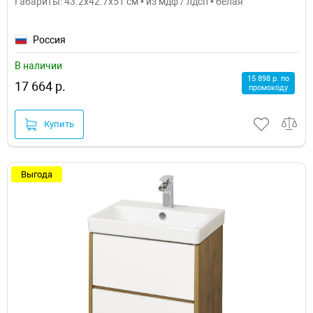
Габариты: 43.2x42.7x51 см • из мдф / лдсп • белая
Россия
В наличии
15 898 р. по
17 664 р.
промокоду
Купить
Выгода