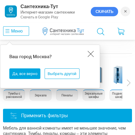
Сантехника-Тут
×
СКАЧАТЬ
Интернет-магазин сантехники
Скачать в Google Play
Меню
Главная
Мебель для ванной комнаты
Ваш город
Москва
?
Мебель для ванной
Да, все верно
Выбрать другой
Тумбы с
Зеркальные
Подвесные
Зеркала
Пеналы
раковиной
шкафы
шкафы
Применить фильтры
Мебель для ванной комнаты имеет не меньшее значение, чем
сантехника. Тумбы, пеналы, комоды – эти элементы