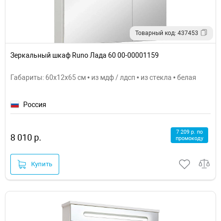
Товарный код: 437453
Зеркальный шкаф Runo Лада 60 00-00001159
Габариты: 60x12x65 см • из мдф / лдсп • из стекла • белая
Россия
7 209 р. по
8 010 р.
промокоду
Купить