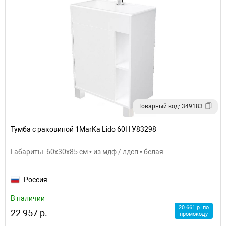
Товарный код: 349183
Тумба с раковиной 1MarKa Lido 60Н У83298
Габариты: 60x30x85 см • из мдф / лдсп • белая
Россия
В наличии
20 661 р. по
22 957 р.
промокоду