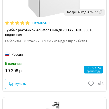
Товарный код: 475977
Отзывов: 1
Тумба с раковиной Aquaton Сканди 70 1A2518K0SD010
подвесная
Габариты: 68.2x42.7x57.9 см • из мдф / лдсп • белая
Россия
В наличии
17 377 р. по
19 308 р.
промокоду
Купить