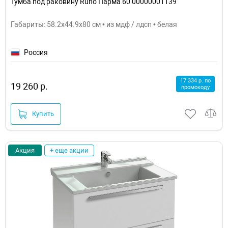
Тумба под раковину Runo Парма 60 00000001139
Габариты: 58.2x44.9x80 см • из мдф / лдсп • белая
Россия
17 334 р. по
19 260 р.
промокоду
Купить
Акция
+ еще акции