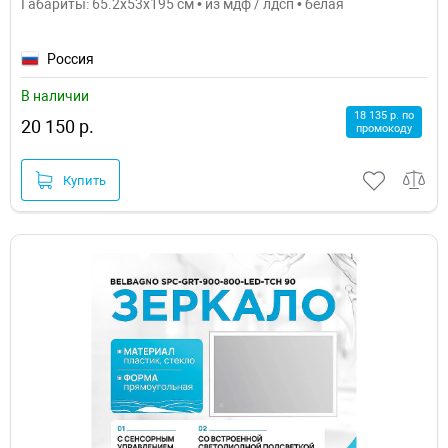
Габариты: 65.2x53x195 см • из мдф / лдсп • белая
Россия
В наличии
18 135 р. по
20 150 р.
промокоду
Купить