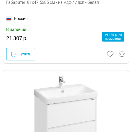
Габариты: 81x47.5x85 см • из мдф / лдсп • белая
Россия
В наличии
19 176 р. по
21 307 р.
промокоду
Купить