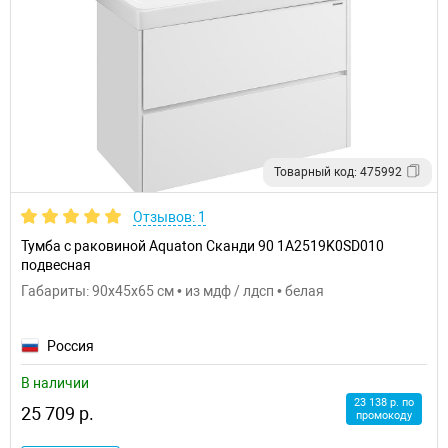
Товарный код: 475992
Отзывов: 1
Тумба с раковиной Aquaton Сканди 90 1A2519K0SD010
подвесная
Габариты: 90x45x65 см • из мдф / лдсп • белая
Россия
В наличии
23 138 р. по
25 709 р.
промокоду