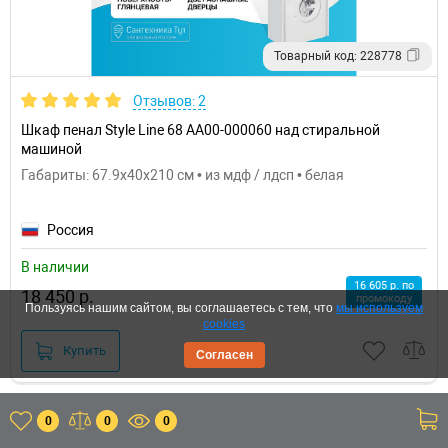
Товарный код: 228778
Отзывов: 2
Шкаф пенал Style Line 68 АА00-000060 над стиральной
машиной
Габариты: 67.9x40x210 см • из мдф / лдсп • белая
Россия
В наличии
16 605 р. по
18 450 р.
промокоду
Пользуясь нашим сайтом, вы соглашаетесь с тем, что
мы используем
cookies
Купить
Согласен
0
0
0
Акция
+ еще акции