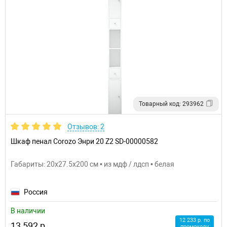
Товарный код: 293962
Отзывов: 2
Шкаф пенал Corozo Энри 20 Z2 SD-00000582
Габариты: 20x27.5x200 см • из мдф / лдсп • белая
Россия
В наличии
12 233 р. по
13 592 р.
промокоду