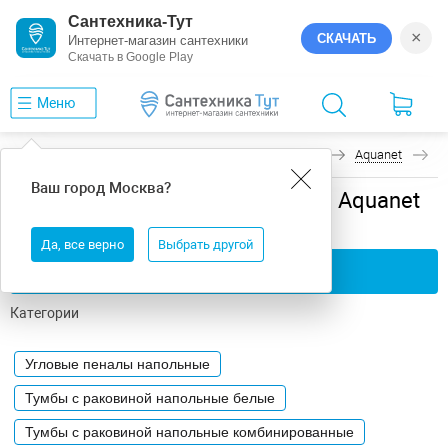
Сантехника-Тут
×
СКАЧАТЬ
Интернет-магазин сантехники
Скачать в Google Play
Меню
Главная
Мебель для ванной
Напольная
Aquanet
С
Ваш город
Москва
?
Мебель для ванной напольная Aquanet
Сканди
Да, все верно
Выбрать другой
Применить фильтры
Категории
Угловые пеналы напольные
Тумбы с раковиной напольные белые
Тумбы с раковиной напольные комбинированные