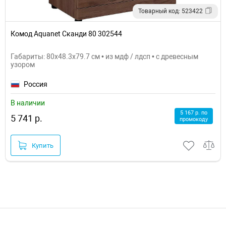
Товарный код: 523422
Комод Aquanet Сканди 80 302544
Габариты: 80x48.3x79.7 см • из мдф / лдсп • с древесным
узором
Россия
В наличии
5 167 р. по
5 741 р.
промокоду
Купить