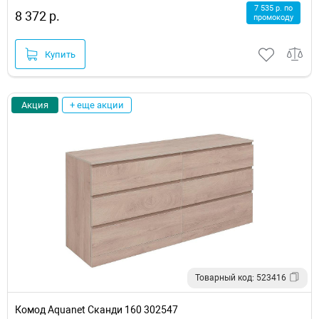
7 535 р. по
8 372 р.
промокоду
Купить
Акция
+ еще акции
Товарный код: 523416
Комод Aquanet Сканди 160 302547