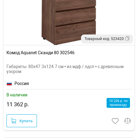
Товарный код: 523420
Комод Aquanet Сканди 80 302546
Габариты: 80x47.3x124.7 см • из мдф / лдсп • с древесным
узором
Россия
В наличии
10 226 р. по
11 362 р.
промокоду
Купить