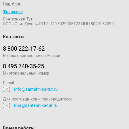
Наш блог
Франшиза
Сантехника-Тут
ООО «Элит Групп»
ОГРН 1115029005123
ИНН 5029152090
Контакты
8 800 222‑17‑62
Бесплатные звонки по России
8 495 740-35-25
Многоканальный номер
E-mail
info@santehnika-tut.ru
Для поставщиков и производителей:
koa@santehnika-tut.ru
Время работы