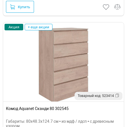
Купить
Акция
+ еще акции
Товарный код: 523414
Комод Aquanet Сканди 80 302545
Габариты: 80x48.3x124.7 см • из мдф / лдсп • с древесным
узором