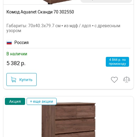
Комод Aquanet Сканди 70 302550
Габариты: 70x40.3x79.7 см • из мдф / лдсп • с древесным
узором
Россия
В наличии
4 844 р. по
5 382 р.
промокоду
Купить
Акция
+ еще акции