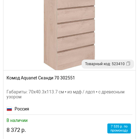
Товарный код: 523410
Комод Aquanet Сканди 70 302551
Габариты: 70x40.3x113.7 см • из мдф / лдсп • с древесным
узором
Россия
В наличии
7 535 р. по
8 372 р.
промокоду