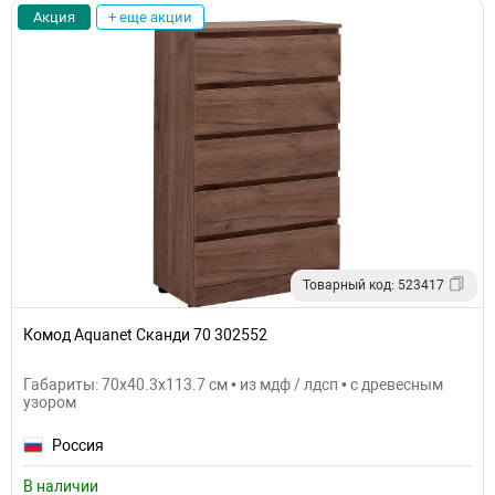
Акция
+ еще акции
Товарный код: 523417
Комод Aquanet Сканди 70 302552
Габариты: 70x40.3x113.7 см • из мдф / лдсп • с древесным
узором
Россия
В наличии