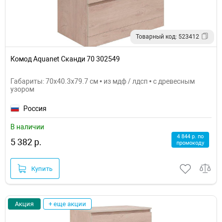
Товарный код: 523412
Комод Aquanet Сканди 70 302549
Габариты: 70x40.3x79.7 см • из мдф / лдсп • с древесным
узором
Россия
В наличии
4 844 р. по
5 382 р.
промокоду
Купить
Акция
+ еще акции