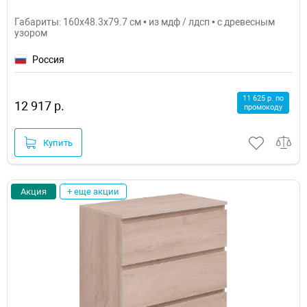
Габариты: 160x48.3x79.7 см • из мдф / лдсп • с древесным
узором
Россия
11 625 р. по
12 917 р.
промокоду
Купить
Акция
+ еще акции