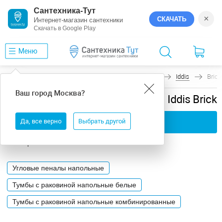
Сантехника-Тут
×
СКАЧАТЬ
Интернет-магазин сантехники
Скачать в Google Play
Меню
Главная
Мебель для ванной
Напольная
Iddis
Brick
Ваш город
Москва
?
Мебель для ванной напольная Iddis Brick
Да, все верно
Применить фильтры
Выбрать другой
Категории
Угловые пеналы напольные
Тумбы с раковиной напольные белые
Тумбы с раковиной напольные комбинированные