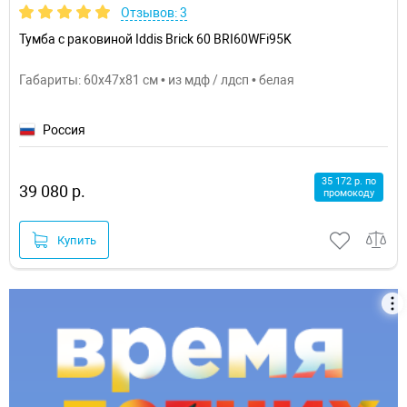
Отзывов: 3
Тумба с раковиной Iddis Brick 60 BRI60WFi95K
Габариты: 60x47x81 см • из мдф / лдсп • белая
Россия
35 172 р. по
39 080 р.
промокоду
Купить