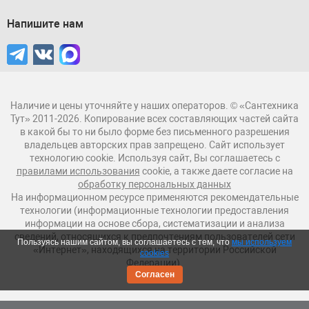
Напишите нам
Наличие и цены уточняйте у наших операторов. © «Сантехника
Тут» 2011-2026. Копирование всех составляющих частей сайта
в какой бы то ни было форме без письменного разрешения
владельцев авторских прав запрещено. Сайт использует
технологию cookie. Используя сайт, Вы соглашаетесь с
правилами использования
cookie, а также даете согласие на
обработку персональных данных
На информационном ресурсе применяются рекомендательные
технологии (информационные технологии предоставления
информации на основе сбора, систематизации и анализа
сведений, относящихся к предпочтениям пользователей сети
Пользуясь нашим сайтом, вы соглашаетесь с тем, что
мы используем
«Интернет», находящихся на территории Российской
cookies
Федерации).
Согласен