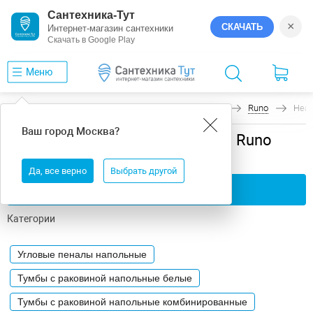
Сантехника-Тут
×
СКАЧАТЬ
Интернет-магазин сантехники
Скачать в Google Play
Меню
Главная
Мебель для ванной
Напольная
Runo
Неа
Ваш город
Москва
?
Мебель для ванной напольная Runo
Неаполь
Да, все верно
Выбрать другой
Применить фильтры
Категории
Угловые пеналы напольные
Тумбы с раковиной напольные белые
Тумбы с раковиной напольные комбинированные