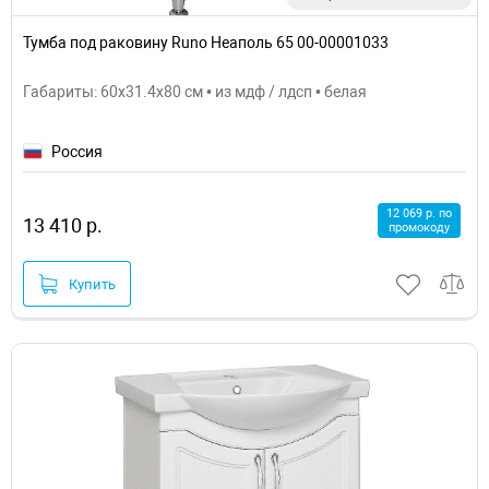
Тумба под раковину Runo Неаполь 65 00-00001033
Габариты: 60x31.4x80 см • из мдф / лдсп • белая
Россия
12 069 р. по
13 410 р.
промокоду
Купить