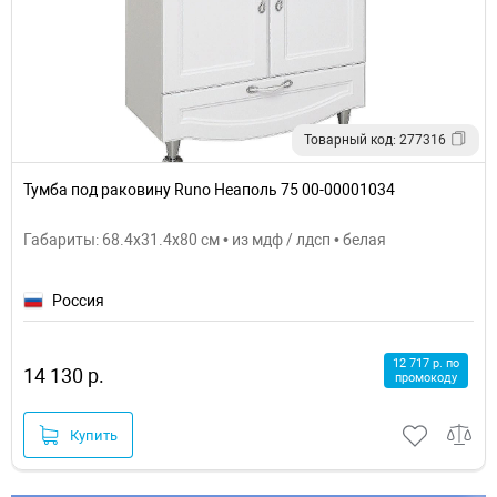
Товарный код: 277316
Тумба под раковину Runo Неаполь 75 00-00001034
Габариты: 68.4x31.4x80 см • из мдф / лдсп • белая
Россия
12 717 р. по
14 130 р.
промокоду
Купить