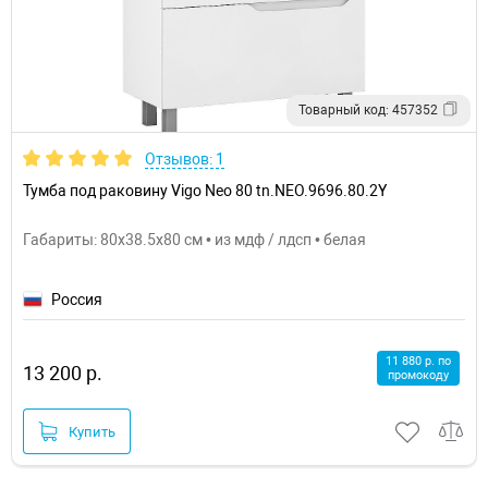
Товарный код: 457352
Отзывов: 1
Тумба под раковину Vigo Neo 80 tn.NEO.9696.80.2Y
Габариты: 80x38.5x80 см • из мдф / лдсп • белая
Россия
11 880 р. по
13 200 р.
промокоду
Купить