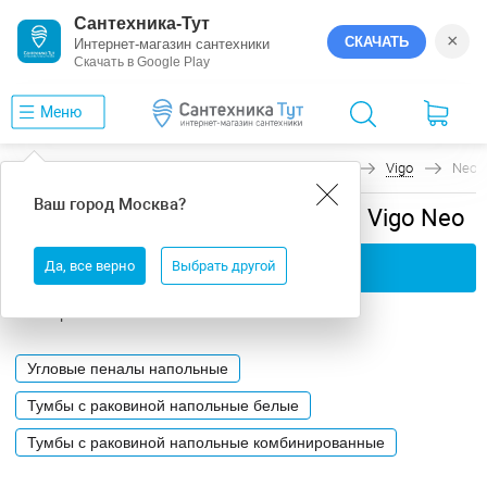
Сантехника-Тут
×
СКАЧАТЬ
Интернет-магазин сантехники
Скачать в Google Play
Меню
Главная
Мебель для ванной
Напольная
Vigo
Neo
Ваш город
Москва
?
Мебель для ванной напольная Vigo Neo
Да, все верно
Применить фильтры
Выбрать другой
Категории
Угловые пеналы напольные
Тумбы с раковиной напольные белые
Тумбы с раковиной напольные комбинированные