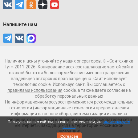
Напишите нам
Наличие и цены уточняйте у наших операторов. © «Сантехника
Тут» 2011-2026. Копирование всех составляющих частей сайта
в какой бы то ни было форме без письменного разрешения
владельцев авторских прав запрещено. Сайт использует
технологию cookie. Используя сайт, Вы соглашаетесь с
правилами использования
cookie, а также даете согласие на
обработку персональных данных
На информационном ресурсе применяются рекомендательные
технологии (информационные технологии предоставления
информации на основе сбора, систематизации и анализа
сведений, относящихся к предпочтениям пользователей сети
Пользуясь нашим сайтом, вы соглашаетесь с тем, что
мы используем
«Интернет», находящихся на территории Российской
cookies
Федерации).
Согласен