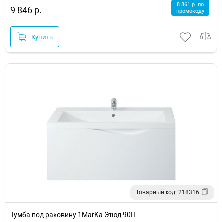
8 861 р. по
9 846 р.
промокоду
Купить
Товарный код: 218316
Тумба под раковину 1MarKa Этюд 90П