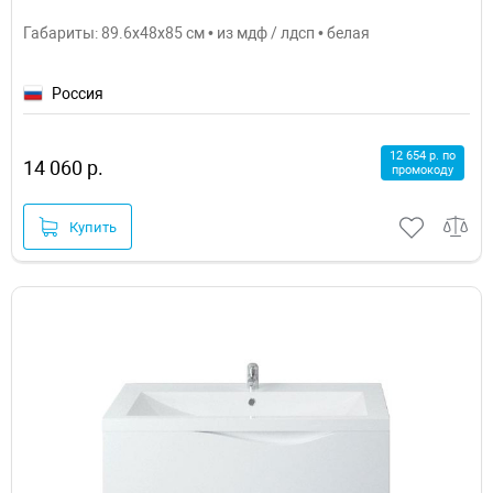
Габариты: 89.6x48x85 см • из мдф / лдсп • белая
Россия
12 654 р. по
14 060 р.
промокоду
Купить