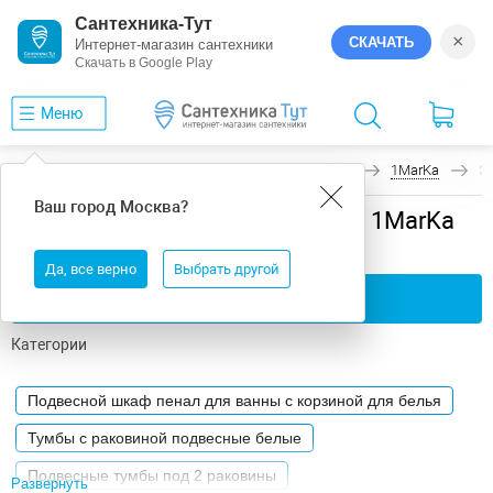
Сантехника-Тут
×
СКАЧАТЬ
Интернет-магазин сантехники
Скачать в Google Play
Меню
Главная
Мебель для ванной
Подвесная
1MarKa
Э
Ваш город
Москва
?
Мебель для ванной подвесная 1MarKa
Этюд
Да, все верно
Выбрать другой
Применить фильтры
Категории
Подвесной шкаф пенал для ванны с корзиной для белья
Тумбы с раковиной подвесные белые
Подвесные тумбы под 2 раковины
Развернуть