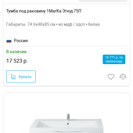
Тумба под раковину 1MarKa Этюд 75П
Габариты: 74.6x48x85 см • из мдф / лдсп • белая
Россия
В наличии
15 771 р. по
17 523 р.
промокоду
Купить