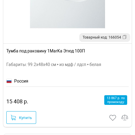
Товарный код: 166054
Тумба под раковину 1MarKa Этюд 100П
Габариты: 99.2x48x40 см • из мдф / лдсп • белая
Россия
13 867 р. по
15 408 р.
промокоду
Купить