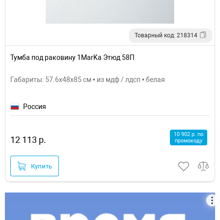
Товарный код: 218314
Тумба под раковину 1MarKa Этюд 58П
Габариты: 57.6x48x85 см • из мдф / лдсп • белая
Россия
10 902 р. по
12 113 р.
промокоду
Купить