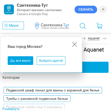
Сантехника-Тут
×
СКАЧАТЬ
Интернет-магазин сантехники
Скачать в Google Play
Меню
Главная
Мебель для ванной
Подвесная
Aquanet
Л
Ваш город
Москва
?
Мебель для ванной подвесная Aquanet
Латина
Да, все верно
Выбрать другой
Применить фильтры
Категории
Подвесной шкаф пенал для ванны с корзиной для белья
Тумбы с раковиной подвесные белые
Подвесные тумбы под 2 раковины
Развернуть