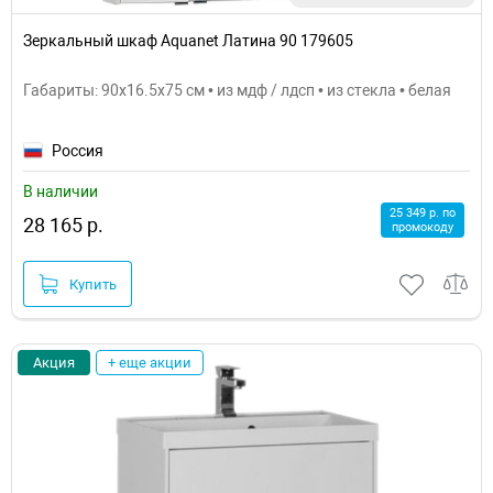
Зеркальный шкаф Aquanet Латина 90 179605
Габариты: 90x16.5x75 см • из мдф / лдсп • из стекла • белая
Россия
В наличии
25 349 р. по
28 165 р.
промокоду
Купить
Акция
+ еще акции