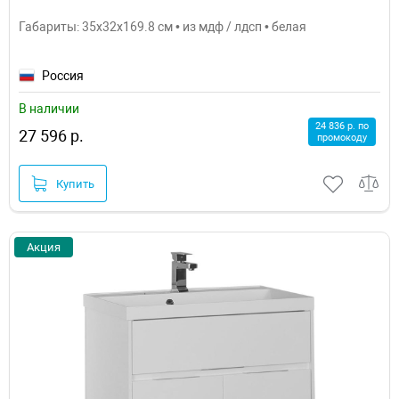
Габариты: 35x32x169.8 см • из мдф / лдсп • белая
Россия
В наличии
24 836 р. по
27 596 р.
промокоду
Купить
Акция