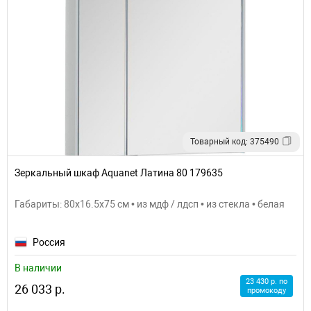
Товарный код: 375490
Зеркальный шкаф Aquanet Латина 80 179635
Габариты: 80x16.5x75 см • из мдф / лдсп • из стекла • белая
Россия
В наличии
23 430 р. по
26 033 р.
промокоду