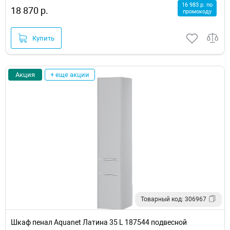
16 983 р. по
18 870 р.
промокоду
Купить
Акция
+ еще акции
Товарный код: 306967
Шкаф пенал Aquanet Латина 35 L 187544 подвесной