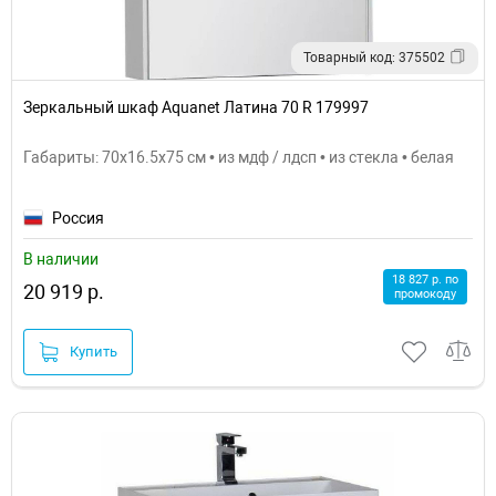
Товарный код: 375502
Зеркальный шкаф Aquanet Латина 70 R 179997
Габариты: 70x16.5x75 см • из мдф / лдсп • из стекла • белая
Россия
В наличии
18 827 р. по
20 919 р.
промокоду
Купить