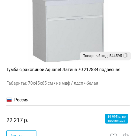
Товарный код: 544595
Тумба с раковиной Aquanet Латина 70 212834 подвесная
Габариты: 70x45x65 см • из мдф / лдсп • белая
Россия
19 995 р. по
22 217 р.
промокоду