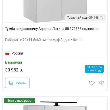
Товарный код: 054448
Тумба под раковину Aquanet Латина 80 179638 подвесная
Габариты: 79x44.5x60 см • из мдф / лдсп • белая
Россия
В наличии
30 557 р. по
33 952 р.
промокоду
Купить
Есть в шоу-руме